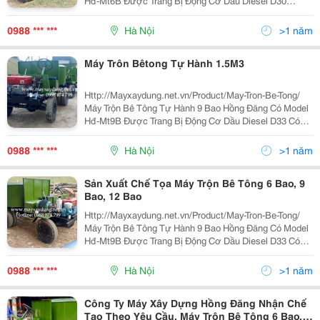
Hđ-Mt6B Được Trang Bị Động Cơ Dầu Diesel D30
&Ndash; D33 Có Đề Nổ, Làm Mát Bằng Gió Nên Dễ Vận
Hành, Sử Dụng Đơn Giản, Tiết Kiệm Nhân Công, Hiệu
0988 *** ***
Hà Nội
>1 năm
Quả
Máy Trôn Bêtong Tự Hành 1.5M3
Http://Mayxaydung.net.vn/Product/May-Tron-Be-Tong/
Máy Trộn Bê Tông Tự Hành 9 Bao Hồng Đăng Có Model
Hđ-Mt9B Được Trang Bị Động Cơ Dầu Diesel D33 Có
Đề Nổ, Làm Mát Bằng Gió Nên Dễ Vận Hành, Sử Dụng
Đơn Giản, Tiết Kiệm Nhân Công, Hiệu Quả Công Việc
0988 *** ***
Hà Nội
>1 năm
Ca
Sản Xuất Chế Tọa Máy Trộn Bê Tông 6 Bao, 9
Bao, 12 Bao
Http://Mayxaydung.net.vn/Product/May-Tron-Be-Tong/
Máy Trộn Bê Tông Tự Hành 9 Bao Hồng Đăng Có Model
Hđ-Mt9B Được Trang Bị Động Cơ Dầu Diesel D33 Có
Đề Nổ, Làm Mát Bằng Gió Nên Dễ Vận Hành, Sử Dụng
Đơn Giản, Tiết Kiệm Nhân Công, Hiệu Quả Công Việc
0988 *** ***
Hà Nội
>1 năm
Công Ty Máy Xây Dựng Hồng Đăng Nhận Chế
Tạo Theo Yêu Cầu, Máy Trộn Bê Tông 6 Bao, 9