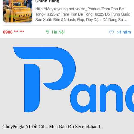
Chính Hãng
Http://Mayxaydung.net.vn/Hd_Product/Tram-Tron-Be-
Tong-Hsz25-2/ Trạm Trộn Bê Tông Hsz25 Do Trung Quốc
Sản Xuất: Bền &Ndash; Đẹp, Dày Dặn, Dễ Dàng Sử
Dụng &Ndash; Bảo Dưỡng &Ndash; Bảo Trì, Giá Cả
Hợp Lý Và Đạt Hiệu Quả Cao Trong Công Việc. Mọi T
0988 *** ***
Hà Nội
>1 năm