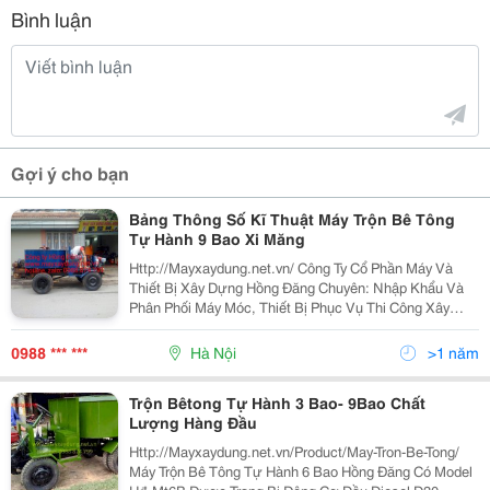
Bình luận
Gợi ý cho bạn
Bảng Thông Số Kĩ Thuật Máy Trộn Bê Tông
Tự Hành 9 Bao Xi Măng
Http://Mayxaydung.net.vn/ Công Ty Cổ Phần Máy Và
Thiết Bị Xây Dựng Hồng Đăng Chuyên: Nhập Khẩu Và
Phân Phối Máy Móc, Thiết Bị Phục Vụ Thi Công Xây
Dựng &Hellip; Công Ty Cổ Phần Máy Và Thiết Bị Xây
Dựng Hồng Đăng Là Đơn Vị Có Kinh Nghiệm L
0988 *** ***
Hà Nội
>1 năm
Trộn Bêtong Tự Hành 3 Bao- 9Bao Chất
Lượng Hàng Đầu
Http://Mayxaydung.net.vn/Product/May-Tron-Be-Tong/
Máy Trộn Bê Tông Tự Hành 6 Bao Hồng Đăng Có Model