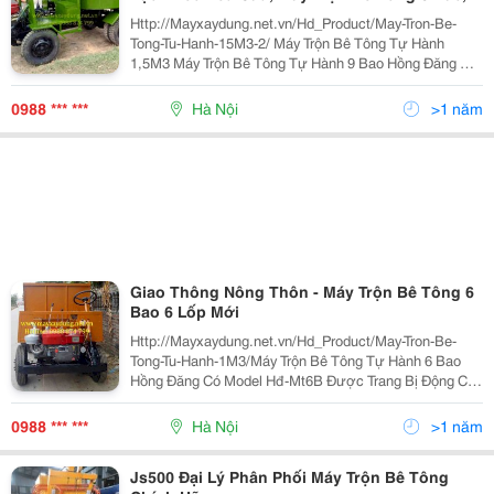
Bao
Http://Mayxaydung.net.vn/Hd_Product/May-Tron-Be-
Tong-Tu-Hanh-15M3-2/ Máy Trộn Bê Tông Tự Hành
1,5M3 Máy Trộn Bê Tông Tự Hành 9 Bao Hồng Đăng Có
Model Hđ-Mt9B Được Trang Bị Động Cơ Dầu Diesel
D33 Có Đề Nổ, Làm Mát Bằng Gió Nên Dễ Vận Hành,
0988 *** ***
Hà Nội
>1 năm
Sử Dụ
Giao Thông Nông Thôn - Máy Trộn Bê Tông 6
Bao 6 Lốp Mới
Http://Mayxaydung.net.vn/Hd_Product/May-Tron-Be-
Tong-Tu-Hanh-1M3/Máy Trộn Bê Tông Tự Hành 6 Bao
Hồng Đăng Có Model Hđ-Mt6B Được Trang Bị Động Cơ
Dầu Diesel D30 &Ndash; D33 Có Đề Nổ, Làm Mát Bằng
Gió Nên Dễ Vận Hành, Sử Dụng Đơn Giản, Tiết Kiệm
0988 *** ***
Hà Nội
>1 năm
Nhân C
Js500 Đại Lý Phân Phối Máy Trộn Bê Tông