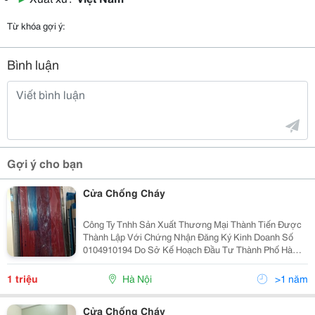
Từ khóa gợi ý:
Bình luận
Gợi ý cho bạn
Cửa Chống Cháy
Công Ty Tnhh Sản Xuất Thương Mại Thành Tiến Được
Thành Lập Với Chứng Nhận Đăng Ký Kinh Doanh Số
0104910194 Do Sở Kế Hoạch Đầu Tư Thành Phố Hà
Nội Cấp Ngày 29 Tháng 09 Năm 2010. Công Ty Chúng
Tôi Chuyên Cung Cấp, Lắp Đặt Và Bảo Trì Các Hạng
1 triệu
Hà Nội
>1 năm
Mục: +
Cửa Chống Cháy