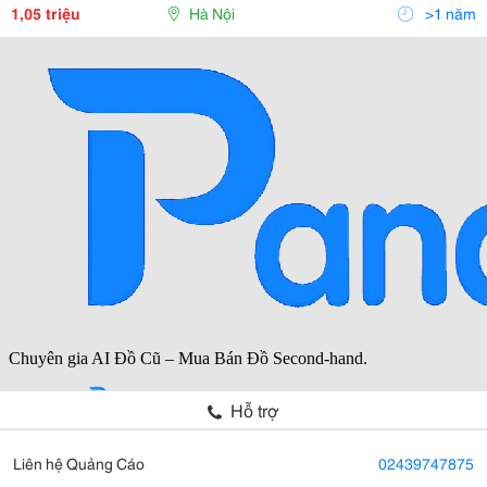
Chống Cháy Với Giá Cả Hấp Dẫn, Chất Lượng
1,05 triệu
Hà Nội
>1 năm
Hỗ trợ
Liên hệ Quảng Cáo
02439747875