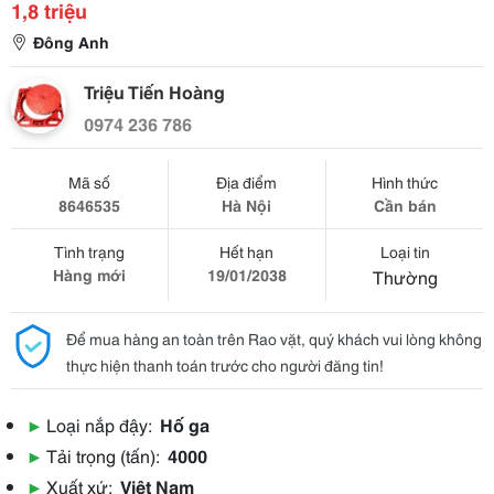
1,8 triệu
Đông Anh
Triệu Tiến Hoàng
0974 236 786
Mã số
Địa điểm
Hình thức
8646535
Hà Nội
Cần bán
Tình trạng
Hết hạn
Loại tin
Hàng mới
19/01/2038
Thường
Để mua hàng an toàn trên Rao vặt, quý khách vui lòng không
thực hiện thanh toán trước cho người đăng tin!
▶
Loại nắp đậy:
Hố ga
▶
Tải trọng (tấn):
4000
▶
Xuất xứ:
Việt Nam