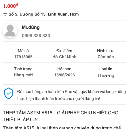
₫
1.000
Số 5, Đường Số 13, Linh Xuân, Hcm
Mr.dũng
0909 326 333
Mã số
Địa điểm
Hình thức
17918965
Hồ Chí Minh
Cần bán
Tình trạng
Hết hạn
Loại tin
Hàng mới
15/06/2026
Thường
Để mua hàng an toàn trên Rao vặt, quý khách vui lòng không
thực hiện thanh toán trước cho người đăng tin!
THÉP TẤM ASTM A515 – GIẢI PHÁP CHỊU NHIỆT CHO
THIẾT BỊ ÁP LỰC
Thép tấm A515 là loại thép carbon chuyên dùng trong chế