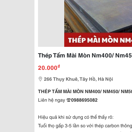
Thép Tấm Mài Mòn Nm400/ Nm450
₫
20.000
266 Thụy Khuê, Tây Hồ, Hà Nội
THÉP TẤM MÀI MÒN NM400/ NM450/ NM500
Liên hệ ngay ☎
0988695082
Hiệu quả khi sử dụng có thể thấy rõ:
Tuổi thọ gấp 3-5 lần so với thép carbon thôn