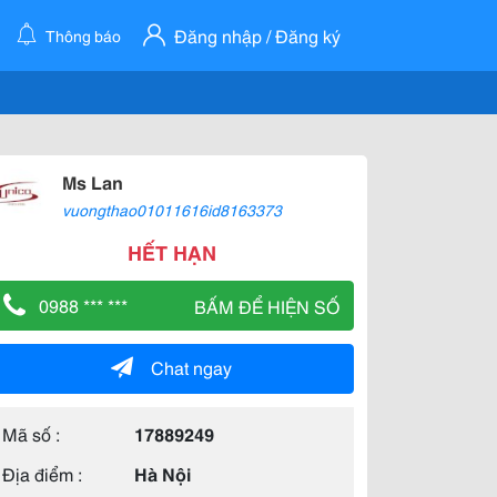
Đăng nhập / Đăng ký
Thông báo
Ms Lan
vuongthao01011616id8163373
HẾT HẠN
0988 *** ***
BẤM ĐỂ HIỆN SỐ
Chat ngay
Mã số :
17889249
Địa điểm :
Hà Nội