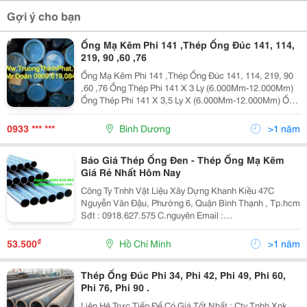
Gợi ý cho bạn
Ống Mạ Kẽm Phi 141 ,Thép Ống Đúc 141, 114,
219, 90 ,60 ,76
Ống Mạ Kẽm Phi 141 ,Thép Ống Đúc 141, 114, 219, 90
,60 ,76 Ống Thép Phi 141 X 3 Ly (6.000Mm-12.000Mm)
Ống Thép Phi 141 X 3,5 Ly X (6.000Mm-12.000Mm) Ống
Thép Phi 141 X 4 Ly X (6.000Mm-12.000Mm) Ống Thép
Phi 141 X 4,5 Ly X (6.000Mm-12.000Mm) Ống
0933 *** ***
Bình Dương
>1 năm
Báo Giá Thép Ống Đen - Thép Ống Mạ Kẽm
Giá Rẻ Nhất Hôm Nay
Công Ty Tnhh Vật Liệu Xây Dựng Khanh Kiều 47C
Nguyễn Văn Đậu, Phường 6, Quận Bình Thạnh , Tp.hcm
Sđt : 0918.627.575 C.nguyên Email :
Vatlieuxaydungkhanhkieu@Gmail.com Website :
Satthepmiennam.com - Vatlieuxaydungkhanhkieu.com
₫
53.500
Hồ Chí Minh
>1 năm
Khanh Kieu - Báo G
Thép Ống Đúc Phi 34, Phi 42, Phi 49, Phi 60,
Phi 76, Phi 90 .
Liên Hệ Trực Tiếp Để Có Giá Tốt Nhất : Cty Tnhh Xnk