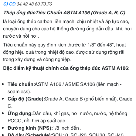
C)
OD
34,42,48,60,73,76
Thép ống đúcTiêu Chuẩn ASTM A106 (Grade A, B, C)
là loại ống thép carbon liền mạch, chịu nhiệt và áp lực cao,
chuyên dụng cho các hệ thống đường ống dẫn dầu, khí, hơi
nước và nồi hơi.
Tiêu chuẩn này quy định kích thước từ 1/8" đến 48", hoạt
động hiệu quả trong nhiệt độ cao, được sử dụng rộng rãi
trong xây dựng và công nghiệp.
Đặc điểm kỹ thuật chính của ống thép đúc ASTM A106:
Tiêu chuẩn:
ASTM A106 / ASME SA106 (liền mạch -
seamless).
Cấp độ (Grade):
Grade A, Grade B (phổ biến nhất), Grade
C.
Ứng dụng:
Dẫn dầu, khí gas, hơi nước, nước, hệ thống
PCCC, nồi hơi áp suất cao.
Đường kính (NPS):
1/8 inch đến .
Độ dày (Schedule):
SCH10, SCH20, SCH30, SCH40,