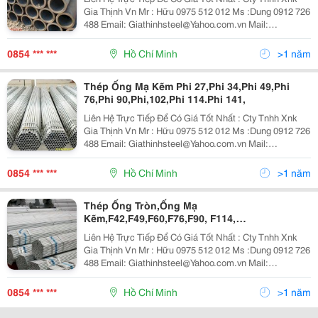
Gia Thịnh Vn Mr : Hữu 0975 512 012 Ms :Dung 0912 726
488 Email: Giathinhsteel@Yahoo.com.vn Mail:
Dunglesteel@Gmail.com Website :
Http://Giathinhsteel.com.vn Đc: Số 2 , Đường 14,
0854 *** ***
Hồ Chí Minh
>1 năm
Thép Ống Mạ Kẽm Phi 27,Phi 34,Phi 49,Phi
76,Phi 90,Phi,102,Phi 114.Phi 141,
Liên Hệ Trực Tiếp Để Có Giá Tốt Nhất : Cty Tnhh Xnk
Gia Thịnh Vn Mr : Hữu 0975 512 012 Ms :Dung 0912 726
488 Email: Giathinhsteel@Yahoo.com.vn Mail:
Dunglesteel@Gm Ail.com Website :
Http://Giathinhsteel.com.vn Đc: Số 2 , Đường 14
0854 *** ***
Hồ Chí Minh
>1 năm
Thép Ống Tròn,Ống Mạ
Kẽm,F42,F49,F60,F76,F90, F114,
F140,F141,F168.F219
Liên Hệ Trực Tiếp Để Có Giá Tốt Nhất : Cty Tnhh Xnk
Gia Thịnh Vn Mr : Hữu 0975 512 012 Ms :Dung 0912 726
488 Email: Giathinhsteel@Yahoo.com.vn Mail:
Dunglesteel@Gmail.com Website :
Http://Giathinhsteel.com.vn Đc: Số 2 , Đường 14,
0854 *** ***
Hồ Chí Minh
>1 năm