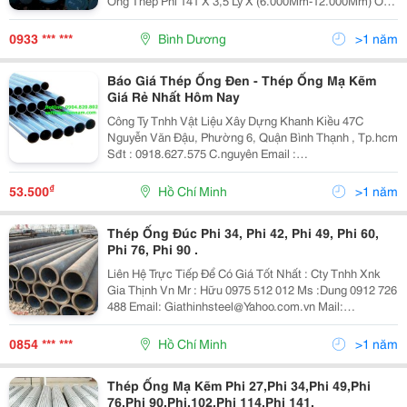
Ống Thép Phi 141 X 3,5 Ly X (6.000Mm-12.000Mm) Ống
Thép Phi 141 X 4 Ly X (6.000Mm-12.000Mm) Ống Thép
Phi 141 X 4,5 Ly X (6.000Mm-12.000Mm) Ống
0933 *** ***
Bình Dương
>1 năm
Báo Giá Thép Ống Đen - Thép Ống Mạ Kẽm
Giá Rẻ Nhất Hôm Nay
Công Ty Tnhh Vật Liệu Xây Dựng Khanh Kiều 47C
Nguyễn Văn Đậu, Phường 6, Quận Bình Thạnh , Tp.hcm
Sđt : 0918.627.575 C.nguyên Email :
Vatlieuxaydungkhanhkieu@Gmail.com Website :
Satthepmiennam.com - Vatlieuxaydungkhanhkieu.com
₫
53.500
Hồ Chí Minh
>1 năm
Khanh Kieu - Báo G
Thép Ống Đúc Phi 34, Phi 42, Phi 49, Phi 60,
Phi 76, Phi 90 .
Liên Hệ Trực Tiếp Để Có Giá Tốt Nhất : Cty Tnhh Xnk
Gia Thịnh Vn Mr : Hữu 0975 512 012 Ms :Dung 0912 726
488 Email: Giathinhsteel@Yahoo.com.vn Mail:
Dunglesteel@Gmail.com Website :
Http://Giathinhsteel.com.vn Đc: Số 2 , Đường 14,
0854 *** ***
Hồ Chí Minh
>1 năm
Thép Ống Mạ Kẽm Phi 27,Phi 34,Phi 49,Phi
76,Phi 90,Phi,102,Phi 114.Phi 141,