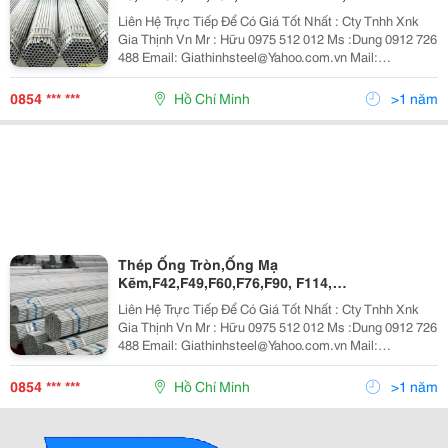
Liên Hệ Trực Tiếp Để Có Giá Tốt Nhất : Cty Tnhh Xnk
Gia Thịnh Vn Mr : Hữu 0975 512 012 Ms :Dung 0912 726
488 Email: Giathinhsteel@Yahoo.com.vn Mail:
Dunglesteel@Gm Ail.com Website :
Http://Giathinhsteel.com.vn Đc: Số 2 , Đường 14
0854 *** ***
Hồ Chí Minh
>1 năm
Thép Ống Tròn,Ống Mạ
Kẽm,F42,F49,F60,F76,F90, F114,
F140,F141,F168.F219
Liên Hệ Trực Tiếp Để Có Giá Tốt Nhất : Cty Tnhh Xnk
Gia Thịnh Vn Mr : Hữu 0975 512 012 Ms :Dung 0912 726
488 Email: Giathinhsteel@Yahoo.com.vn Mail:
Dunglesteel@Gmail.com Website :
Http://Giathinhsteel.com.vn Đc: Số 2 , Đường 14,
0854 *** ***
Hồ Chí Minh
>1 năm