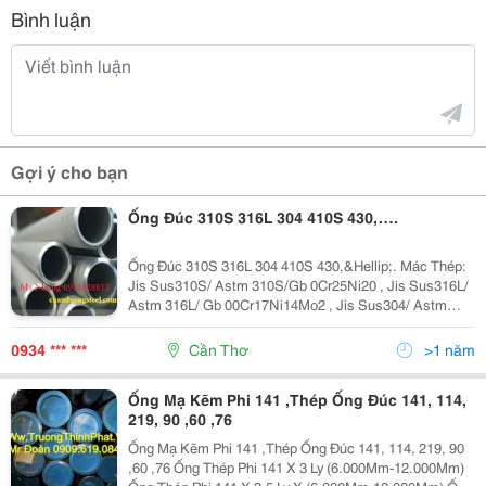
Bình luận
Gợi ý cho bạn
Ống Đúc 310S 316L 304 410S 430,….
Ống Đúc 310S 316L 304 410S 430,&Hellip;. Mác Thép:
Jis Sus310S/ Astm 310S/Gb 0Cr25Ni20 , Jis Sus316L/
Astm 316L/ Gb 00Cr17Ni14Mo2 , Jis Sus304/ Astm
304/ Gb 0Cr18Ni9,,,,,, Kích Thước : Đường Kính Ngoài
: 6Mm - 1016Mm Độ Dày : 2Mm -
0934 *** ***
Cần Thơ
>1 năm
Ống Mạ Kẽm Phi 141 ,Thép Ống Đúc 141, 114,
219, 90 ,60 ,76
Ống Mạ Kẽm Phi 141 ,Thép Ống Đúc 141, 114, 219, 90
,60 ,76 Ống Thép Phi 141 X 3 Ly (6.000Mm-12.000Mm)