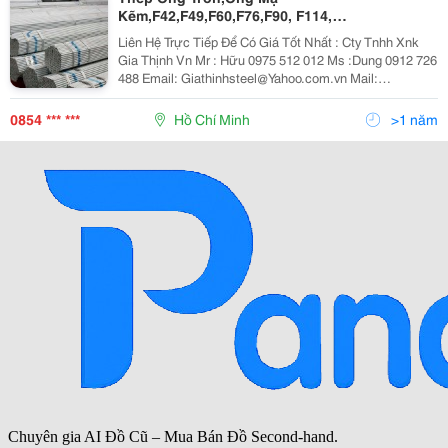
Kẽm,F42,F49,F60,F76,F90, F114,
F140,F141,F168.F219
Liên Hệ Trực Tiếp Để Có Giá Tốt Nhất : Cty Tnhh Xnk
Gia Thịnh Vn Mr : Hữu 0975 512 012 Ms :Dung 0912 726
488 Email: Giathinhsteel@Yahoo.com.vn Mail:
Dunglesteel@Gmail.com Website :
Http://Giathinhsteel.com.vn Đc: Số 2 , Đường 14,
0854 *** ***
Hồ Chí Minh
>1 năm