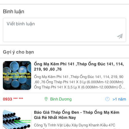
Bình luận
Gợi ý cho bạn
Ống Mạ Kẽm Phi 141 ,Thép Ống Đúc 141, 114,
219, 90 ,60 ,76
Ống Mạ Kẽm Phi 141 ,Thép Ống Đúc 141, 114, 219, 90
,60 ,76 Ống Thép Phi 141 X 3 Ly (6.000Mm-12.000Mm)
Ống Thép Phi 141 X 3,5 Ly X (6.000Mm-12.000Mm) Ống
Thép Phi 141 X 4 Ly X (6.000Mm-12.000Mm) Ống Thép
Phi 141 X 4,5 Ly X (6.000Mm-12.000Mm) Ống
0933 *** ***
Bình Dương
>1 năm
Báo Giá Thép Ống Đen - Thép Ống Mạ Kẽm
Giá Rẻ Nhất Hôm Nay
Công Ty Tnhh Vật Liệu Xây Dựng Khanh Kiều 47C