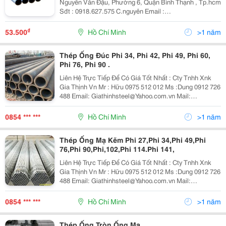
Nguyễn Văn Đậu, Phường 6, Quận Bình Thạnh , Tp.hcm
Sđt : 0918.627.575 C.nguyên Email :
Vatlieuxaydungkhanhkieu@Gmail.com Website :
Satthepmiennam.com - Vatlieuxaydungkhanhkieu.com
₫
53.500
Hồ Chí Minh
>1 năm
Khanh Kieu - Báo G
Thép Ống Đúc Phi 34, Phi 42, Phi 49, Phi 60,
Phi 76, Phi 90 .
Liên Hệ Trực Tiếp Để Có Giá Tốt Nhất : Cty Tnhh Xnk
Gia Thịnh Vn Mr : Hữu 0975 512 012 Ms :Dung 0912 726
488 Email: Giathinhsteel@Yahoo.com.vn Mail:
Dunglesteel@Gmail.com Website :
Http://Giathinhsteel.com.vn Đc: Số 2 , Đường 14,
0854 *** ***
Hồ Chí Minh
>1 năm
Thép Ống Mạ Kẽm Phi 27,Phi 34,Phi 49,Phi
76,Phi 90,Phi,102,Phi 114.Phi 141,
Liên Hệ Trực Tiếp Để Có Giá Tốt Nhất : Cty Tnhh Xnk
Gia Thịnh Vn Mr : Hữu 0975 512 012 Ms :Dung 0912 726
488 Email: Giathinhsteel@Yahoo.com.vn Mail:
Dunglesteel@Gm Ail.com Website :
Http://Giathinhsteel.com.vn Đc: Số 2 , Đường 14
0854 *** ***
Hồ Chí Minh
>1 năm
Thép Ống Tròn,Ống Mạ