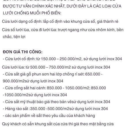
ĐƯỢC TƯ VẤN CHÍNH XÁC NHẤT
, DƯỚI ĐÂY LÀ CÁC LOẠI CỬA
LƯỚI CHỐNG MUỖI PHỔ BIẾN:
Cửa lưới dạng cố định: lắp cố định vào khung cửa sổ, giá thành rẻ
Cửa sổ lưới lùa, cửa đi lưới lùa: trượt ngang như cửa nhôm kính, bền
chắc, tiện lợi
ĐƠN GIÁ THI CÔNG:
- Cửa
lưới cố định: từ 150.000 – 250.000/m2, sử dụng lưới inox 304
Cửa lưới lùa: từ 500.000 – 750.000/m2 sử dụng lưới inox 304
- Cửa sắt giả gỗ phun sơn hai lớp chống rỉ sét:
6
50.000 -
9
00.000/m2
sử dụng lưới inox 304
- Cửa cổng sắt hai cánh:
8
50.000 -
10
50.000/m2;
8
50.000
-
10
50.000/m2
sử dụng lưới inox 304
- Cửa sắt mỹ thuật báo giá theo bản vẽ
sử dụng lưới inox 304
- Hàng rào sắt :350.000 -500.000/m2
sử dụng lưới inox 304
- các sản phẩm về sắt theo yêu cầu của khách hàng
Quý khách có sẵn khung sắt của cửa thì giá theo mặt bằng cửa