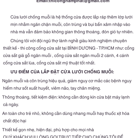
Email:thicongnamphat@gmail.com
Cửa lưới chống muỗi là hệ thống cửa được lắp ráp thêm lớp lưới
mịn nhằm ngăn chặn muỗi, côn trùng và bụi bẩn xâm nhập vào
nhà mà vẫn đảm bảo không gian thông thoáng, đón gió tự nhiên.
Chúng tôi với đội ngũ thợ lành nghề giàu kinh nghiệm chuyên
thiết kế - thi công cổng cửa sắt tại BÌNH DƯƠNG - TP.HCM như: cổng
cửa sắt giả gỗ
ngăn muỗi
, cổng cửa sắt
ngăn muỗi
2 cánh, 4 cánh
cổng cửa sắt lùa, cổng cửa sắt mỹ thuật tốt nhấ
t.
ƯU ĐIỂM CỦA LẮP ĐẶT CỬA LƯỚI CHỐNG MUỖI:
Ngăn muỗi và côn trùng hiệu quả, giảm nguy cơ mắc các bệnh nguy
hiểm như sốt xuất huyết, viêm não, tay chân miệng.
Thông thoáng, tiết kiệm điện: không cần đóng kín cửa bật máy lạnh
cả ngày.
An toàn cho trẻ nhỏ, không cần dùng nhang muỗi hay thuốc xịt hóa
chất độc hại
Thiết kế gọn nhẹ, hiện đại, phù hợp cho mọi nhà
QUÝ KHÁCH VUI LÒNG GỌI TRỰC TIẾP CHO CHÚNG TÔI ĐỂ