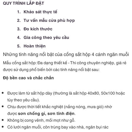
QUY TRÌNH LẮP ĐẶT
1.
Khảo sát thực tế
2.
Tư vấn mẫu cửa phù hợp
3.
Đo kích thước
4.
Gia công theo yêu cầu
5.
Hoàn thiện
N
hững tính năng nổi bật của cổng sắt hộp 4 cánh
ngăn muỗi
Mẫu cổng sắt hộp: Đa dạng thiết kế - Thi công chuyên nghiệp, giá rẻ
được sử dụng phổ biến bởi các tính năng nổi bật sau:
Độ bền cao và chắc chắn
Được làm từ sắt hộp dày (thường là sắt hộp 40x80, 50x100 hoặc
tùy theo yêu cầu).
Chịu được thời tiết khắc nghiệt (nắng nóng, mưa gió) nhờ
được
sơn chống gỉ, sơn tĩnh điện
.
Không bị cong vênh, mối mọt như gỗ.
Có lưới ngăn muỗi, côn trùng bay vào nhà, ngăn bụi rác