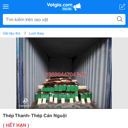
Vật liệu thô
Lưới thép
Thép Thanh- Thép Cán Nguội
( HẾT HẠN )