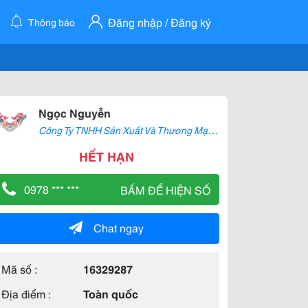
Đăng nhập / Đăng ký
Thông báo
Ngọc Nguyễn
C
ông Ty TNHH Sản Xuất Và Thương Mại Uy Vũ
HẾT HẠN
0978 *** ***
BẤM ĐỂ HIỆN SỐ
Chat ngay
Mã số :
16329287
Địa điểm :
Toàn quốc