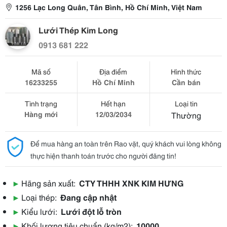
1256 Lạc Long Quân, Tân Bình, Hồ Chí Minh, Việt Nam
Lưới Thép Kim Long
0913 681 222
Mã số
Địa điểm
Hình thức
16233255
Hồ Chí Minh
Cần bán
Tình trạng
Hết hạn
Loại tin
Hàng mới
12/03/2034
Thường
Để mua hàng an toàn trên Rao vặt, quý khách vui lòng không
thực hiện thanh toán trước cho người đăng tin!
▶
Hãng sản xuất:
CTY THHH XNK KIM HƯNG
▶
Loại thép:
Đang cập nhật
▶
Kiểu lưới:
Lưới đột lỗ tròn
▶
Khối lượng tiêu chuẩn (kg/m2):
10000