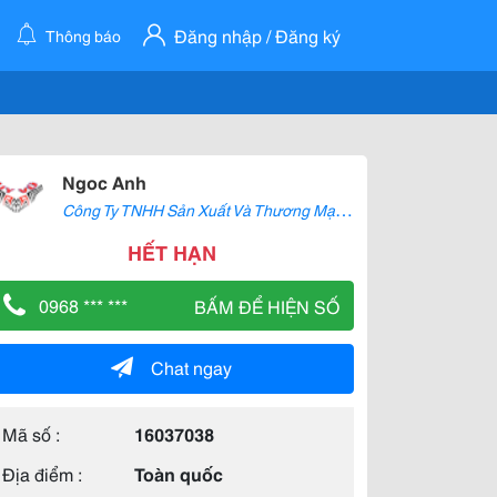
Đăng nhập / Đăng ký
Thông báo
Ngoc Anh
C
ông Ty TNHH Sản Xuất Và Thương Mại Uy Vũ
HẾT HẠN
0968 *** ***
BẤM ĐỂ HIỆN SỐ
Chat ngay
Mã số :
16037038
Địa điểm :
Toàn quốc