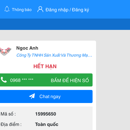
Đăng nhập / Đăng ký
Thông báo
Ngoc Anh
C
ông Ty TNHH Sản Xuất Và Thương Mại Uy Vũ
HẾT HẠN
0968 *** ***
BẤM ĐỂ HIỆN SỐ
Chat ngay
Mã số :
15995650
Địa điểm :
Toàn quốc