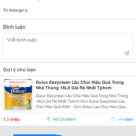
Từ khóa gợi ý:
Bình luận
Gợi ý cho bạn
Dulux Easyclean Lâu Chùi Hiệu Quả Trong
Nhà Thùng 18Lít Giá Rẻ Nhất Tphcm
Dulux Easyclean Lâu Chùi Hiệu Quả Trong Nhà Thùng
18Lít Giá Rẻ Nhất Tphcm Sơn Dulux Easyclean Lâu
Chùi Hiệu Quả A991 - Sơn Dulux Lau Chui Hieu Qua
Sơn Dulux Easyclean Lau Chùi Hiệu Quả Cho Phép Lau
Chùi Vết Bẩn Hiệu Quả, Giúp Giữ Tường Nhà Luôn
1,1 triệu
Hồ Chí Minh
>1 năm