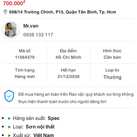
₫
700.000
698/14 Trường Chinh, P15, Quận Tân Bình, Tp. Hcm
Mr.van
0938 132 117
Mã số
Địa điểm
Hình thức
11064379
Hồ Chí Minh
Cần bán
Tình trạng
Hết hạn
Loại tin
Hàng mới
31/12/2030
Thường
Để mua hàng an toàn trên Rao vặt, quý khách vui lòng không
thực hiện thanh toán trước cho người đăng tin!
▶
Hãng sản xuất:
Spec
▶
Loại:
Sơn nội thất
▶
Xuất xứ:
Việt Nam