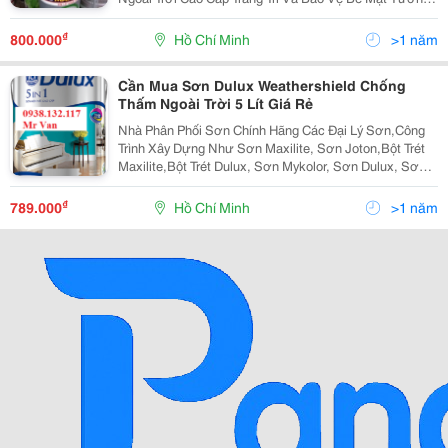
+ Sơn Maxilite Ngoài Trời (Sơn Ngoại Thất) &Bull; Tính
Năng Nổi Trội Sơn Maxilite Ngoà
₫
800.000
Hồ Chí Minh
>1 năm
Cần Mua Sơn Dulux Weathershield Chống
Thấm Ngoài Trời 5 Lít Giá Rẻ
Nhà Phân Phối Sơn Chính Hãng Các Đại Lý Sơn,Công
Trình Xây Dựng Như Sơn Maxilite, Sơn Joton,Bột Trét
Maxilite,Bột Trét Dulux, Sơn Mykolor, Sơn Dulux, Sơn
Joton, Sơn Bạch Tuyết, Sơn Joton, Sơn Spec..và Nhiều
Dòng Sơn Khác Quý Khách Có Nhu Cầu Xin L
₫
789.000
Hồ Chí Minh
>1 năm