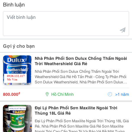
Bình luận
Gợi ý cho bạn
Nhà Phân Phối Sơn Dulux Chống Thấm Ngoài
Trời Weathershield Giá Rẻ
Nhà Phân Phối Sơn Dulux Chống Thấm Ngoài Trời
Weathershield Giá Rẻ Hồ Tấn Phát - Công Ty Phân Phối
Sơn Dulux Weathershield, Nhà Phân Phối Sơn Dulux
Ngọai Thất Weathershield Chống Thấm Giá Tốt Nhất
Tphcm Sơn Nước Cao Cấp Bề Mặt Mờ Weathers
₫
800.000
Hồ Chí Minh
>1 năm
Đại Lý Phân Phối Sơn Maxilite Ngoài Trời
Thùng 18L Giá Rẻ
Đại Lý Phân Phối Sơn Maxilite Ngoài Trời Thùng 18L Giá
Rẻ, Nhà Phân Phối Sơn Maxilite Giá Rẻ Sơn Maxilite
Ngoài Trời Cao Cấp Trang Trí Và Bảo Vệ Bề Mặt Tường