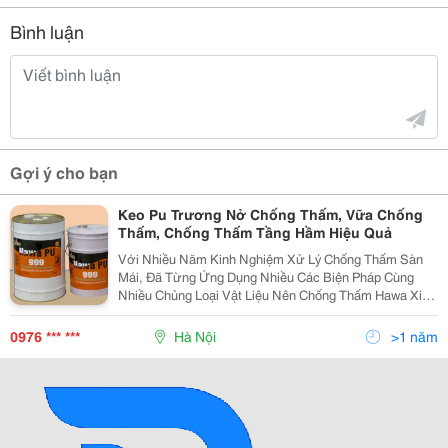
Bình luận
Gợi ý cho bạn
Keo Pu Trương Nở Chống Thấm, Vữa Chống
Thấm, Chống Thấm Tầng Hầm Hiệu Quả
Với Nhiều Năm Kinh Nghiệm Xử Lý Chống Thấm Sàn
Mái, Đã Từng Ứng Dụng Nhiều Các Biện Pháp Cùng
Nhiều Chủng Loại Vật Liệu Nên Chống Thấm Hawa Xin
Giới Thiệu Các Sản Phẩm Chống Thấm Ưu Việt Cho
Sàn Mái, Tầng Hầm,.... Với Đầy Đủ Các Tiêu Chí: Chất
0976 *** ***
Hà Nội
>1 năm
Lượng