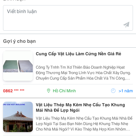
Gợi ý cho bạn
Cung Cấp Vật Liệu Làm Cứng Nền Giá Rẻ
Công Ty Tnhh Tm Xd Thiên Bảo Doanh Nghiệp Họat
Động Thương Mại Trong Lĩnh Vực Hóa Chất Xây Dựng.
Chuyên Cung Cấp Sản Phẩm Hóa Chất Và Thi Công,
Sửa Chữa Các Công Trình Công Nghiệp Và Dân Dụng,
Phục Vụ Cho Việc Nâng Cao Tuổi Thọ Công Trình Xây
0862 *** ***
Hồ Chí Minh
>1 năm
Dựng
Vật Liệu Thép Mạ Kẽm Nhẹ Cấu Tạo Khung
Mái Nhà Để Lợp Ngói
Vật Liệu Thép Mạ Kẽm Nhẹ Cấu Tạo Khung Mái Nhà Để
Lợp Ngói Tại Sao Bạn Nên Dùng Hệ Khung Thép Nhẹ
Cho Nhà Mái Ngói? Vì Kèo Thép Mạ Hợp Kim Nhôm
Kẽm Tttruss Được Thiết Kế Tự Động Bằng Phần Mềm