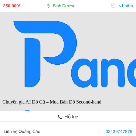
Độc Quyền Chuyên Nghiệp Của Khang Gia Viet
₫
250.000
Bình Dương
>1 năm
Building. Vi
Hỗ trợ
Liên hệ Quảng Cáo
02439747875