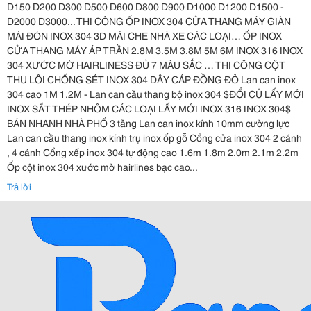
D150 D200 D300 D500 D600 D800 D900 D1000 D1200 D1500 -
D2000 D3000... THI CÔNG ỐP INOX 304 CỬA THANG MÁY GIÀN
MÁI ĐÓN INOX 304 3D MÁI CHE NHÀ XE CÁC LOẠI… ỐP INOX
CỬA THANG MÁY ÁP TRẦN 2.8M 3.5M 3.8M 5M 6M INOX 316 INOX
304 XƯỚC MỜ HAIRLINESS ĐỦ 7 MÀU SẮC … THI CÔNG CỘT
THU LÔI CHỐNG SÉT INOX 304 DÂY CÁP ĐỒNG ĐỎ Lan can inox
304 cao 1M 1.2M - Lan can cầu thang bộ inox 304 $ĐỔI CỦ LẤY MỚI
INOX SẮT THÉP NHÔM CÁC LOẠI LẤY MỚI INOX 316 INOX 304$
BÁN NHANH NHÀ PHỐ 3 tầng Lan can inox kính 10mm cường lực
Lan can cầu thang inox kính trụ inox ốp gỗ Cổng cửa inox 304 2 cánh
, 4 cánh Cổng xếp inox 304 tự động cao 1.6m 1.8m 2.0m 2.1m 2.2m
Ốp cột inox 304 xước mờ hairlines bạc cao...
Trả lời