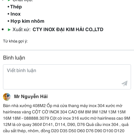
• Thép
• Inox
• Hợp kim nhôm
▶
Xuất xứ:
CTY INOX ĐẠI KIM HẢI CO.,LTD
Từ khóa gợi ý:
Bình luận
Mr Nguyễn Hải
Bán nhà xưởng 408M2 Ốp má cửa thang máy inox 304 xước mờ
hairliness vàng CỘT CỜ INOX 304 CAO 6M 8M 9M 12M 13M 15M
16M 18M - 088888.3079 Cột cờ inox 316 xước mờ hairliness cao 9M
12M lá cờ quay 360₫ D141, D114, D90, D76 Quả cầu inox 304 , quả
cầu sắt thép, nhôm, đồng D20 D35 D50 D60 D76 D90 D100 D120