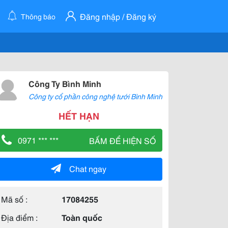
Đăng nhập / Đăng ký
Thông báo
Công Ty Bình Minh
Công ty cổ phần công nghệ tưới Bình Minh
HẾT HẠN
0971 *** ***
BẤM ĐỂ HIỆN SỐ
Chat ngay
Mã số :
17084255
Địa điểm :
Toàn quốc