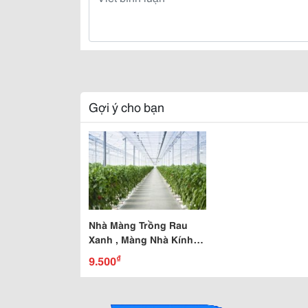
Gợi ý cho bạn
Nhà Màng Trồng Rau
Xanh , Màng Nhà Kính
Nylon Trắng Giá Rẻ
₫
9.500