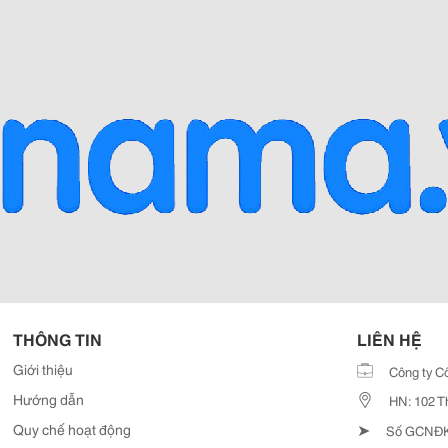
THÔNG TIN
LIÊN HỆ
Giới thiệu
Công ty C
Hướng dẫn
HN: 102 T
➤
Quy chế hoạt động
Số GCNĐKD