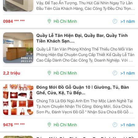
Vậy, Để Tạo Ấn Tượng, Thu Hút Cái Nhìn Ngay Từ Lần
Đầu Tiên Của Khách Hàng, Các Công Ty Đều Chú Trọng
Trong Việc Lựa Chọn Các Thiết Bị Quày Lễ Tân. Hiểu
Được Điều Này, Nội Thất Vạn Xuân Đã Cho Ra Đờ
0984 *** ***
Hồ Chí Minh
>1 năm
Quầy Lễ Tân Hiện Đại, Quầy Bar, Quầy Tính
Tiền Khách Sạn....
Quầy Lễ Tân Văn Phòng Không Thể Thiếu Cho Mỗi Văn
Phòng Hiện Đại Chuyên Cung Cấp Thiết Kế Quầy Lễ Tân
Cao Cấp Dành Cho Các Công Ty, Doanh Nghiệp. Với Vật
Liệu Đa Dạng Có Nhiều Mẫu Bàn Quầy, Quầy Giao Dịch:
Quầy Lễ Tân , Quầy Bar, Quầy Khách Sạn
2,2 triệu
Hồ Chí Minh
>1 năm
Đóng Mới Đồ Gỗ Quận 10 | Giường, Tủ, Bàn
Ghế, Cửa, Kệ, Tủ Bếp...
Chúng Tôi Là Đội Ngũ Anh Em Thợ Mộc Lành Nghề Tại
Tp.hcm Chuyên Nhận Thi Công: Đóng Mới, Sửa Chữa,
Sơn Pu, Đánh Vẹcni Đồ Gỗ * Nhận Sửa Chữa Đồ Gỗ Tại
Nhà Tp.hcm - Sửa Chữa Cửa Sổ, Cửa Thông Phòng,
Cửa Đi Bị Sập Xệ Khó Đóng Hư Hỏng Cong Vênh.
9476 *** ***
Hồ Chí Minh
>1 năm