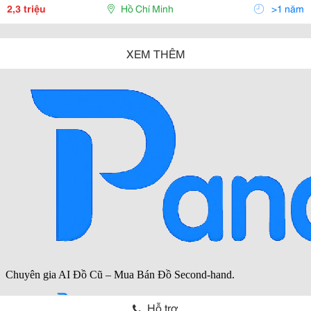
Quầy Lễ Tân , Quầy Bar, Quầy Khách Sạn
2,3 triệu
Hồ Chí Minh
>1 năm
XEM THÊM
Hỗ trợ