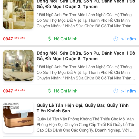
Đóng Mới, Sửa Chữa, Sơn Pu, Đánh Vẹcni | Đồ
Gỗ, Đồ Mộc | Quận 3, Tphcm
* Đội Ngũ Anh Em Thợ Mộc Lành Nghề Của Hệ Thống
Cơ Sở Thợ Mộc Đất Việt Tại Thành Phố Hồ Chí Minh
Chuyên Nhận: * Nhận Sửa Chữa Đồ Gỗ Tại Nhà Thành
Phố Hồ Chí Minh - Sửa Chữa Cửa Sổ, Cửa Thông
Phòng, Cửa Đi Bị Sập Xệ Khó Đóng Hư Hỏng Cong
0947 *** ***
Hồ Chí Minh
>1 năm
Vênh. -...
Đóng Mới, Sửa Chữa, Sơn Pu, Đánh Vẹcni | Đồ
Gỗ, Đồ Mộc | Quận 8, Tphcm
* Đội Ngũ Anh Em Thợ Mộc Lành Nghề Của Hệ Thống
Cơ Sở Thợ Mộc Đất Việt Tại Thành Phố Hồ Chí Minh
Chuyên Nhận: * Nhận Sửa Chữa Đồ Gỗ Tại Nhà Thành
Phố Hồ Chí Minh - Sửa Chữa Cửa Sổ, Cửa Thông
Phòng, Cửa Đi Bị Sập Xệ Khó Đóng Hư Hỏng Cong
0947 *** ***
Hồ Chí Minh
>1 năm
Vênh. - Sử
Quầy Lễ Tân Hiện Đại, Quầy Bar, Quầy Tính
Tiền Khách Sạn....
Quầy Lễ Tân Văn Phòng Không Thể Thiếu Cho Mỗi Văn
Phòng Hiện Đại Chuyên Cung Cấp Thiết Kế Quầy Lễ Tân
Cao Cấp Dành Cho Các Công Ty, Doanh Nghiệp. Với Vật
Liệu Đa Dạng Có Nhiều Mẫu Bàn Quầy, Quầy Giao Dịch: