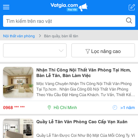
Nội thất văn phòng
Bàn quầy, bàn lễ tân
Lọc nâng cao
Nhận Thi Công Nội Thất Văn Phòng Tại Hcm,
Bàn Lễ Tân, Bàn Làm Việc
Mộc Vàng Chuyên Nhận Thi Công Nội Thất Văn Phòng
Tại Tp.hcm . Nhận Gia Công Đồ Nội Thất Văn Phòng
Theo Yêu Cầu Đặt Hàng Của Khách. Tư Vấn, Thiết Kế
Miễn Phí Và Thi Công Nội Thất Văn Phòng, Trang Trí Văn
Phòng. Đóng Bàn Ghế Văn Phòng, Vách Văn Phòng,
0968 *** ***
Hồ Chí Minh
>1 năm
Quầy Lễ Tân Văn Phòng Cao Cấp Vạn Xuân
Quầy Lễ Tân Được Coi Như Bộ Mặt Của Mỗi Công Ty. Vì