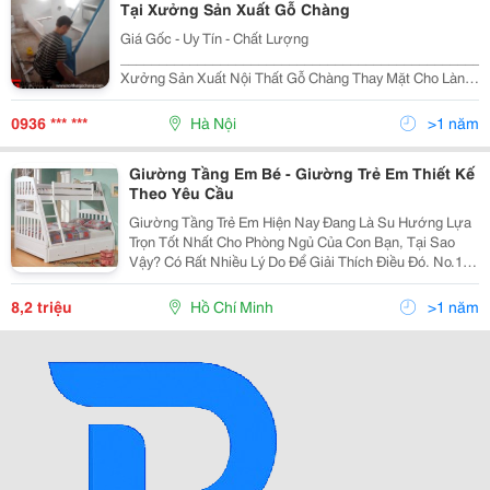
Tại Xưởng Sản Xuất Gỗ Chàng
Giá Gốc - Uy Tín - Chất Lượng
________________________________________________
Xưởng Sản Xuất Nội Thất Gỗ Chàng Thay Mặt Cho Làng
Nghề Truyền Thống, Gửi Lời Chào Đến Tất Cả Khách
Hàng. Cảm Ơn Quý Khách Đã Quan Tâm Và Luôn Đồng
0936 *** ***
Hà Nội
>1 năm
Hành V
Giường Tầng Em Bé - Giường Trẻ Em Thiết Kế
Theo Yêu Cầu
Giường Tầng Trẻ Em Hiện Nay Đang Là Su Hướng Lựa
Trọn Tốt Nhất Cho Phòng Ngủ Của Con Bạn, Tại Sao
Vậy? Có Rất Nhiều Lý Do Để Giải Thích Điều Đó. No.1:
Giường Tầng Trẻ Em Đa Năng Tiết Kiệm Tối Đa Không
Gian Phòng Ngủ Của Con Bạn. Trong Thời Điểm Hi
8,2 triệu
Hồ Chí Minh
>1 năm