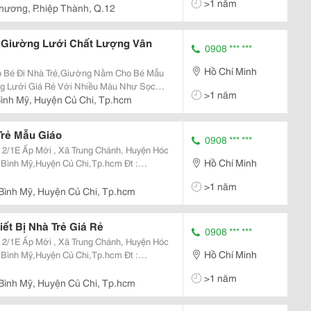
>1 năm
hương, P.hiệp Thành, Q.12
- Giường Lưới Chất Lượng Vân
0908 *** ***
Hồ Chí Minh
o Bé Đi Nhà Trẻ,Giường Nằm Cho Bé Mẫu
g Lưới Giá Rẻ Với Nhiều Màu Như Sọc
>1 năm
t Michkey, Với Khung Sắt Sơn Tĩnh Điện
ình Mỹ, Huyện Củ Chi, Tp.hcm
,Giao Hàng Các
rẻ Mẫu Giáo
0908 *** ***
Hồ Chí Minh
>1 năm
.vn Email:maivo03.Vananh@
Bình Mỹ, Huyện Củ Chi, Tp.hcm
ết Bị Nhà Trẻ Giá Rẻ
0908 *** ***
Hồ Chí Minh
>1 năm
.vn Email:maivo03.Vananh@
Bình Mỹ, Huyện Củ Chi, Tp.hcm