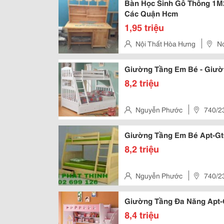
Bàn Học Sinh Gỗ Thông 1M2
Các Quận Hcm
1,95 triệu
Nội Thất Hòa Hưng
Nơ
Thạnh, Hồ Chí Minh, Việt Nam
Giường Tầng Em Bé - Giườ
8,2 triệu
Nguyễn Phước
740/23
Giường Tầng Em Bé
8,2 triệu
Nguyễn Phước
740/23
Giường Tầng 
8,4 triệu