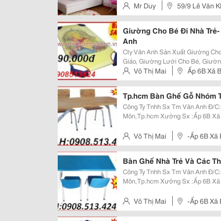
Mr Duy
59/9 Lê Văn K
Giường Cho Bé Đi Nhà Trẻ
Anh
Cty Vân Anh Sản Xuất Giường Ch
Giáo, Giường Lưới Cho Bé, Giườn
Xanh Dương, Hình Gấu, Hình Chuộ
Võ Thị Mai
Ấp 6B Xã B
Chắc Chắn, Sử Dụng Lâu Bền Lâu
Tp.hcm Bàn Ghế Gỗ Nhóm T
Công Ty Tnhh Sx Tm Vân Anh Đ/C: 2/1E Ấp Mới , Xã Trung Chánh, Huyện Hóc
Môn,Tp.hcm Xưởng Sx :Ấp 6B Xã Bình Mỹ,Huyện Củ Chi,Tp.hcm Đt :
0908513424 Fax:0839757638 Website: Www:dochoimamnon.com
Www:dochoimamnon
Võ Thị Mai
-Ấp 6B Xã 
Bàn Ghế Nhà Trẻ Và Các Thi
Công Ty Tnhh Sx Tm Vân Anh Đ/C: 2/1E Ấp Mới , Xã Trung Chánh, Huyện Hóc
Môn,Tp.hcm Xưởng Sx :Ấp 6B Xã Bình Mỹ,Huyện Củ Chi,Tp.hcm Đt :
0908513424 Fax:0839757638 Website: Www:dochoimamnon.com
Www:dochoimamnon
Võ Thị Mai
-Ấp 6B Xã 