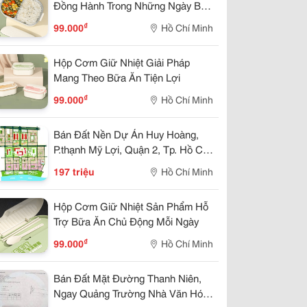
Đồng Hành Trong Những Ngày Bận
Rộn
₫
99.000
Hồ Chí Minh
Hộp Cơm Giữ Nhiệt Giải Pháp
Mang Theo Bữa Ăn Tiện Lợi
₫
99.000
Hồ Chí Minh
Bán Đất Nền Dự Án Huy Hoàng,
P.thạnh Mỹ Lợi, Quận 2, Tp. Hồ Chí
Minh (15X20M) Giá 197Tr/M2
197 triệu
Hồ Chí Minh
Hộp Cơm Giữ Nhiệt Sản Phẩm Hỗ
Trợ Bữa Ăn Chủ Động Mỗi Ngày
₫
99.000
Hồ Chí Minh
Bán Đất Mặt Đường Thanh Niên,
Ngay Quảng Trường Nhà Văn Hóa