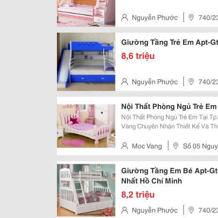
Nguyễn Phước
740/23
Giường Tầng Trẻ E
8,6 triệu
Nguyễn Phước
740/23
Nội Thất Phòng Ngủ Trẻ Em
Nội Thất Phòng Ngủ Trẻ Em Tại Tp.hcm Công Ty Tnhh Trang Trí Nộ
Vàng Chuyên Nhận Thiết Kế Và Th
Tại Tp.hcm, Đóng Giường Ngủ, Bàn
Tường. Với Mong Muốn Đem Lại 
Moc Vang
Số 05 Nguy
Giường Tầng Em Bé Apt-Gt0
Nhất Hồ Chí Minh
8,2 triệu
Nguyễn Phước
740/23