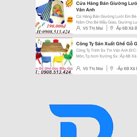
Cửa Hàng Bán Giường Lưới
Vân Anh
Cử Hàng Bán Giường Lưới Em Bé 
Nằm Cho Bé Mẫu Giáo, Giường Lư
Màu Như Sọc Xanh Dương, Hình G
Võ Thị Mai
Ấp 6B Xã B
Lâu,Giao Hàng Các Quận Ở Hcm, 
Công Ty Sản Xuất Ghế Gỗ 
Công Ty Tnhh Sx Tm Vân Anh Đ/C: 2/1E Ấp Mới , Xã Trung Chánh, Huyện Hóc
Môn,Tp.hcm Xưởng Sx :Ấp 6B Xã Bình Mỹ,Huyện Củ Chi,Tp.hcm Đt :
0908513424 Fax:0839757638 Website: Www:dochoimamnon.com
Www:dochoimamnon
Võ Thị Mai
-Ấp 6B Xã 