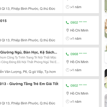
>1 năm
 Ql 13, P.hiệp Bình Phước, Q.thủ Đức
m Apt-Gt015
0902 *** ***
Hồ Chí Minh
>1 năm
 Ql 13, P.hiệp Bình Phước, Q.thủ Đức
 Giường Ngủ, Bàn Học, Kệ Sách...
0968 *** ***
i Thất Mộc
Hồ Chí Minh
i Công Đóng Đồ Nội Thất Phòng Ngủ Trẻ Em
 Học, Kệ Sách, Tủ Áo, Kệ Trang Trí Treo
>1 năm
C
ễn Văn Lượng, P6, Q.gò Vấp, Tp.hcm
13 - Giường Tầng Trẻ Em Giá Tốt
0902 *** ***
Hồ Chí Minh
>1 năm
 Ql 13, P.hiệp Bình Phước, Q.thủ Đức