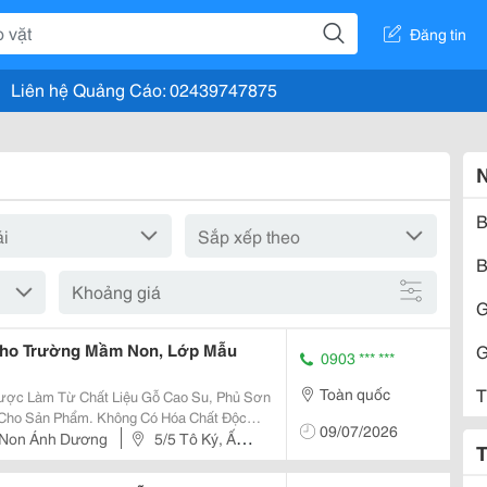
Đăng tin
Liên hệ Quảng Cáo: 02439747875
N
B
B
Khoảng giá
G
Cho Trường Mầm Non, Lớp Mẫu
G
0903 *** ***
T
Toàn quốc
ợc Làm Từ Chất Liệu Gỗ Cao Su, Phủ Sơn
Cho Sản Phẩm. Không Có Hóa Chất Độc
09/07/2026
 Khi Ngồi Học Và Vui Chơi. &Middot;
 Non Ánh Dương
5/5 Tô Ký, Ấp
T
ơi Sáng....
 Hóc Môn