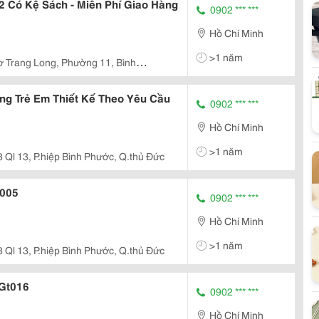
 Có Kệ Sách - Miễn Phí Giao Hàng
0902 *** ***
Hồ Chí Minh
>1 năm
 Trang Long, Phường 11, Bình
ng Trẻ Em Thiết Kế Theo Yêu Cầu
0902 *** ***
Hồ Chí Minh
>1 năm
 Ql 13, P.hiệp Bình Phước, Q.thủ Đức
 Apt-Gt005
0902 *** ***
Hồ Chí Minh
>1 năm
 Ql 13, P.hiệp Bình Phước, Q.thủ Đức
Đa Năng Apt-Gt016
0902 *** ***
Hồ Chí Minh