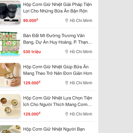
Hộp Cơm Giữ Nhiệt Giải Pháp Tiện
Lợi Cho Những Bữa Ăn Bận Rộn
₫
99.000
Hồ Chí Minh
Bán Đất Mt Đường Trương Văn
Bang, Dự Án Huy Hoàng, P. Thạnh
Mỹ Lợi, Quận 2, (8X21M) Giá
530 triệu
Hồ Chí Minh
530Tr/M2
Hộp Cơm Giữ Nhiệt Giúp Bữa Ăn
Mang Theo Trở Nên Đơn Giản Hơn
₫
129.000
Hồ Chí Minh
Hộp Cơm Giữ Nhiệt Lựa Chọn Tiện
Ích Cho Người Thích Mang Cơm
Từ Nhà
₫
129.000
Hồ Chí Minh
Hộp Cơm Giữ Nhiệt Người Bạn