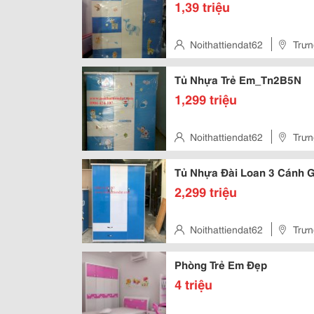
1,39 triệu
Noithattiendat62
Trưn
Chí Minh, Việt Nam
Tủ Nhựa Trẻ Em_Tn2B5N
1,299 triệu
Noithattiendat62
Trưn
Chí Minh, Việt Nam
Tủ Nhựa Đài Loan 3 Cánh 
2,299 triệu
Noithattiendat62
Trưn
Chí Minh, Việt Nam
Phòng Trẻ Em Đẹp
4 triệu