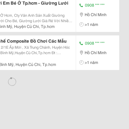
 Em Bé Ở Tp.hcm - Giường Lưới
0908 *** ***
Hồ Chí Minh
Ở Hcm, Cty Vân Anh Sản Xuất Giường
ới Cho Bé, Giường Lưới Giá Rẻ Với Nhiều
>1 năm
ấu, Hình Chuột Michkey, Sử Dụng Lâu Bền
ình Mỹ, Huyện Củ Chi, Tp.hcm
Liên Hệ Ngay Để
Ghế Composite Đồ Chơi Các Mẫu
0908 *** ***
Hồ Chí Minh
>1 năm
.vn Email:maivo03.Vananh@
Bình Mỹ, Huyện Củ Chi, Tp.hcm