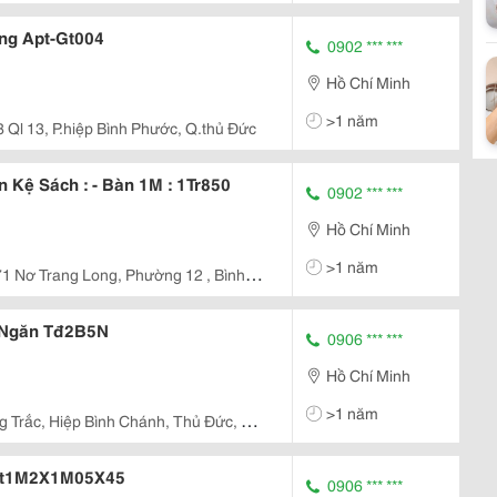
Giường Tầng Trẻ Em Đa Năng Apt-Gt004
0902 *** ***
Hồ Chí Minh
>1 năm
 Ql 13, P.hiệp Bình Phước, Q.thủ Đức
 Kệ Sách : - Bàn 1M : 1Tr850
0902 *** ***
Hồ Chí Minh
>1 năm
1 Nơ Trang Long, Phường 12 , Bình
 Ngăn Tđ2B5N
0906 *** ***
Hồ Chí Minh
>1 năm
g Trắc, Hiệp Bình Chánh, Thủ Đức, Hồ
 Kt1M2X1M05X45
0906 *** ***