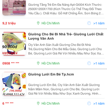
Giường Tầng Trẻ Em Đa Năng Apt-Gt004 Kích Thước:
2500X1200X1700 (Kích Thước Có Thể Thay Đổi Theo
Yêu Cầu ). Chất Kiệu: Gỗ Hdf Chống Ẩm, Sơn Bóng 2K
Bảo Hành 5 Năm Giao Hàng Và Lắp Đặt Miễn Phí Tại
Tp.hcm Công Ty Tnhh Thương
9,2 triệu
Hồ Chí Minh
>1 năm
Giường Cho Bé Đi Nhà Trẻ- Giường Lưới Chất
Lượng Vân Anh
Cty Vân Anh Sản Xuất Giường Cho Bé Đi Nhà
Trẻ,Giường Nằm Cho Bé Mẫu Giáo, Giường Lưới Cho
Bé, Giường Lưới Giá Rẻ Với Nhiều Màu Như Sọc Xanh
Dương, Hình Gấu, Hình Chuột Michkey, Với Khung Sắt
Sơn Tĩnh Điện Chắc Chắn, Sử Dụng Lâu Bền Lâu,Giao
0908 *** ***
Hồ Chí Minh
>1 năm
Hàng Các
Giường Lưới Em Bé Tp.hcm
Giường Lưới Em Bé, Cty Vân Anh Sản Xuất Giường
Nằm Mầm Non, Giường Lưới Cho Bé, Giường Lưới
Giá Rẻ Với Nhiều Màu Như Sọc Xanh Dương, Hình
Gấu, Hình Chuột Michkey, Sử Dụng Lâu Bền Lâu, Liên
Hệ Ngay Để Có Giá Ưu Đãi 0908.513.424 Mai, Công Ty
6 *** ***
Hồ Chí Minh
>1 năm
Tnhh