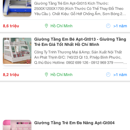
Giường Tầng Trẻ Em Apt-Gt015 Kích Thước:
2500X1200X1700 (Kích Thước Có Thể Thay Đổi Theo
Yêu Cầu ). Chất Kiệu: Gỗ Hdf Chống Ẩm, Sơn Bóng 2K
Bảo Hành 5 Năm Giao Hàng Và Lắp Đặt Miễn Phí Tại
Tp.hcm Công Ty Tnhh Thương Mại
8,6 triệu
Hồ Chí Minh
>1 năm
Giường Tầng Em Bé Apt-Gt013 - Giường Tầng
Trẻ Em Giá Tốt Nhất Hồ Chí Minh
Công Ty Tnhh Thương Mại &Amp; Sản Xuất Nội Thất
An Phát Thịnh Đ/C: 740/23 Ql 13, P.hiệp Bình Phước,
Q.thủ Đức Hotline: 0902 699 126 - 0912 969 379 -----------
- Giường Tầng Em Bé Apt-Gt013 Chất Liệu: Gỗ Hdf
Chống Ẩm Sơn Tr
8,2 triệu
Hồ Chí Minh
>1 năm
Giường Tầng Trẻ Em Đa Năng Apt-Gt004