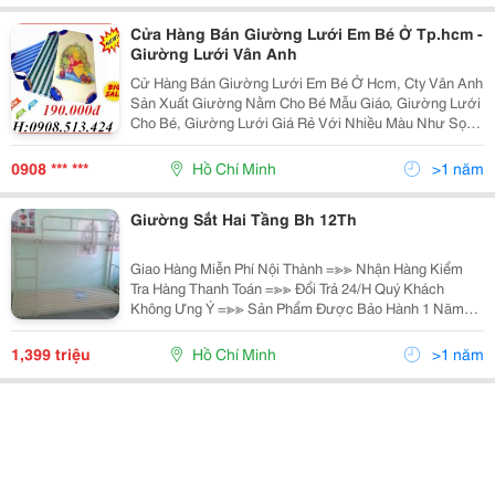
Cửa Hàng Bán Giường Lưới Em Bé Ở Tp.hcm -
Giường Lưới Vân Anh
Cử Hàng Bán Giường Lưới Em Bé Ở Hcm, Cty Vân Anh
Sản Xuất Giường Nằm Cho Bé Mẫu Giáo, Giường Lưới
Cho Bé, Giường Lưới Giá Rẻ Với Nhiều Màu Như Sọc
Xanh Dương, Hình Gấu, Hình Chuột Michkey, Sử Dụng
Lâu Bền Lâu,Giao Hàng Các Quận Ở Hcm, Liên Hệ
0908 *** ***
Hồ Chí Minh
>1 năm
Ngay Để
Giường Sắt Hai Tầng Bh 12Th
Giao Hàng Miễn Phí Nội Thành =≫≫ Nhận Hàng Kiểm
Tra Hàng Thanh Toán =≫≫ Đổi Trả 24/H Quý Khách
Không Ưng Ý =≫≫ Sản Phẩm Được Bảo Hành 1 Năm
Tại Nhà =≫≫ Giao Hàng Nhanh Linh Hoạt Theo Yêu Cầu
Của Khách Hàng =≫ Nhanh Tay Gọi
1,399 triệu
Hồ Chí Minh
>1 năm