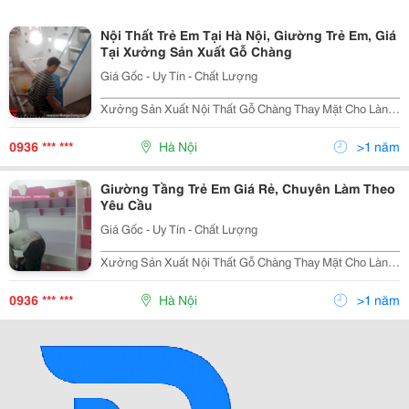
Nội Thất Trẻ Em Tại Hà Nội, Giường Trẻ Em, Giá
Tại Xưởng Sản Xuất Gỗ Chàng
Giá Gốc - Uy Tín - Chất Lượng
________________________________________________
Xưởng Sản Xuất Nội Thất Gỗ Chàng Thay Mặt Cho Làng
Nghề Truyền Thống, Gửi Lời Chào Đến Tất Cả Khách
Hàng. Cảm Ơn Quý Khách Đã Quan Tâm Và Luôn Đồng
0936 *** ***
Hà Nội
>1 năm
Hành V
Giường Tầng Trẻ Em Giá Rẻ, Chuyên Làm Theo
Yêu Cầu
Giá Gốc - Uy Tín - Chất Lượng
________________________________________________
Xưởng Sản Xuất Nội Thất Gỗ Chàng Thay Mặt Cho Làng
Nghề Truyền Thống, Gửi Lời Chào Đến Tất Cả Khách
Hàng. Cảm Ơn Quý Khách Đã Quan Tâm Và Luôn Đồng
0936 *** ***
Hà Nội
>1 năm
Hành V