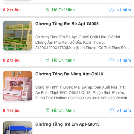
Giường Tầng Trẻ Em Đa Năng Tiết Kiệm Tối Đa Không
Gian Phòng Ngủ Của Con Bạn. Trong Thời Điểm Hi
8,2 triệu
Hồ Chí Minh
>1 năm
Giường Tầng Em Bé Apt-Gt005
Giường Tầng Em Bé Apt-Gt005 Chất Liệu: Gỗ Hdf
Chống Ẩm Phủ Vân Gỗ Sồi. Kích Thước:
2120X1220X1760(Mm) (Kích Thước Có Thể Thay Đổi
Theo Yêu Cầu) Bảo Hành 5 Năm. Giao Hàng Và Lắp Đặt
Tận Nơi Miễn Phí Khu Vực Tp.hcm Công Ty Tn
8,2 triệu
Hồ Chí Minh
>1 năm
Giường Tầng Đa Năng Apt-Gt016
Công Ty Tnhh Thương Mại &Amp; Sản Xuất Nội Thất
An Phát Thịnh Đ/C: 740/23 Ql 13, P.hiệp Bình Phước,
Q.thủ Đức Hotline: 0902 699 126 0912 969 379 Website:
Http://Anphatthinhfurniture.com Giường Tầng Đa Năng
Apt-Gt016 Kích Thước
8,4 triệu
Hồ Chí Minh
>1 năm
Giường Tầng Trẻ Em Apt-Gt015