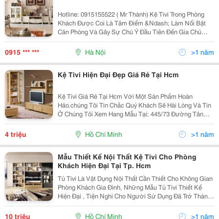
Hotline: 0915155522 ( Mr Thành) Kệ Tivi Trong Phòng
Khách Được Coi Là Tâm Điểm &Ndash; Làm Nổi Bật
Căn Phòng Và Gây Sự Chú Ý Đầu Tiên Đến Gia Chủ
Cũng Như Khách Đến Nhà. Vì Vậy Kệ Tivi Cần Được
Cẩn Trọng Khi Lựa Chọn Kiểu Dáng, Màu Sắc Sao Cho
0915 *** ***
Hà Nội
>1 năm
Kệ Tivi Hiện Đại Đẹp Giá Rẻ Tại Hcm
Kệ Tivi Giá Rẻ Tại Hcm Với Một Sản Phẩm Hoàn
Hảo.chúng Tôi Tin Chắc Quý Khách Sẽ Hài Lòng Và Tin
Ở Chúng Tôi Xem Hang Mẫu Tại; 445/73 Đường Tân
Hòa Đông,Phường Bình Trị Đông,Quận Bình Tân Tp Hồ
Chí Minh Xem Nhiều Sản Phẩm Hãy Vào Đây; Htt
4 triệu
Hồ Chí Minh
>1 năm
Mẫu Thiết Kế Nội Thất Kệ Tivi Cho Phòng
Khách Hiện Đại Tại Tp. Hcm
Tủ Tivi Là Vật Dụng Nội Thất Cần Thiết Cho Không Gian
Phòng Khách Gia Đình, Những Mẫu Tủ Tivi Thiết Kế
Hiện Đại , Tiện Nghi Cho Người Sử Dụng Đã Trở Thành
Xu Hướng Nội Thất Mới Cho Phòng Khách Hiện Đại.
Nếu Như Bạn Đang Có Nhu Cầu Thiết Kế Tủ Tivi...
10 triệu
Hồ Chí Minh
>1 năm