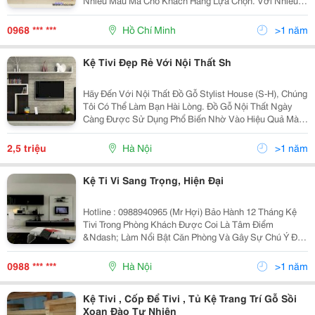
Nhiều Mẫu Mã Cho Khách Hàng Lựa Chọn. Với Nhiều
Loại Chất Liệu Khác Nhau Từ Gỗ Tự Nhiên, Gỗ Công
Nghiệp, Gỗ Sồi, Gỗ Xoan Đào, Gỗ Căm Xe, Gỗ Thông,
0968 *** ***
Hồ Chí Minh
>1 năm
Gỗ
Kệ Tivi Đẹp Rẻ Với Nội Thất Sh
Hãy Đến Với Nội Thất Đồ Gỗ Stylist House (S-H), Chúng
Tôi Có Thể Làm Bạn Hài Lòng. Đồ Gỗ Nội Thất Ngày
Càng Được Sử Dụng Phổ Biến Nhờ Vào Hiệu Quả Mà
Nó Mang Lại Cho Không Gian Kiến Trúc. Xu Thế Của
Các Gia Đình Hiện Nay Là Muốn Đem Thiên Nhiên Và
2,5 triệu
Hà Nội
>1 năm
Kệ Ti Vi Sang Trọng, Hiện Đại
Hotline : 0988940965 (Mr Hợi) Bảo Hành 12 Tháng Kệ
Tivi Trong Phòng Khách Được Coi Là Tâm Điểm
&Ndash; Làm Nổi Bật Căn Phòng Và Gây Sự Chú Ý Đầu
Tiên Đến Gia Chủ Cũng Như Khách Đến Nhà. Vì Vậy Kệ
Tivi Cần Được Cẩn Trọng Khi Lựa Chọn Kiểu Dáng,
0988 *** ***
Hà Nội
>1 năm
Kệ Tivi , Cốp Để Tivi , Tủ Kệ Trang Trí Gỗ Sồi
Xoan Đào Tư Nhiên