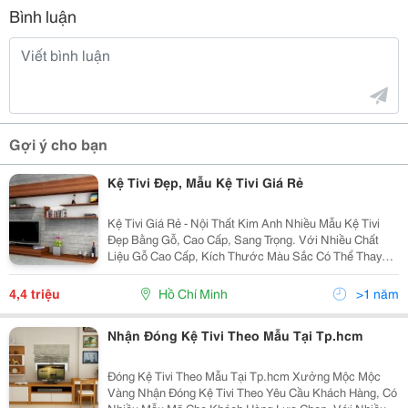
Bình luận
Gợi ý cho bạn
Kệ Tivi Đẹp, Mẫu Kệ Tivi Giá Rẻ
Kệ Tivi Giá Rẻ - Nội Thất Kim Anh Nhiều Mẫu Kệ Tivi
Đẹp Bằng Gỗ, Cao Cấp, Sang Trọng. Với Nhiều Chất
Liệu Gỗ Cao Cấp, Kích Thước Màu Sắc Có Thể Thay
Đổi Theo Yêu Cầu Quý Khách Tư Vấn Tận Nơi Sản Xuất
Và Vận Chuyển Kệ Tivi Miễn Phí Ở Các Quận :
4,4 triệu
Hồ Chí Minh
>1 năm
Nhận Đóng Kệ Tivi Theo Mẫu Tại Tp.hcm
Đóng Kệ Tivi Theo Mẫu Tại Tp.hcm Xưởng Mộc Mộc
Vàng Nhận Đóng Kệ Tivi Theo Yêu Cầu Khách Hàng, Có