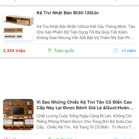
Kệ Tivi Nhật Bản Bt30-120Lbr
Kệ Tivi Nhật Bản Bt30-120Lbr Kết Cấu Thông Minh, Tạo
Cho Sản Phẩm Độ Tiện Dụng Tối Đa Giúp Tiết Kiệm
Không Gian Nhưng Vẫn Nổi Bật Và Thẩm Mỹ Sản Phẩm
Được Thiết Kế Với 2 Ngăn Kích Cỡ Khác Nhau Kết
Hợp Với Màu Nâu Gỗ Cổ Điển, Tạo Điểm Nhấn Vô
2,334 triệu
Toàn quốc
>1 năm
Vì Sao Những Chiếc Kệ Tivi Tân Cổ Điển Cao
Cấp Này Lại Được Đánh Giá Là &Quot;Hoàn
Hảo&Quot;
Chất Lượng Cuộc Sống Ngày Càng Đi Lên, Không Chỉ
Riêng Phòng Khách Được Chú Trọng Bởi Bộ Sofa Cao
Cấp , Chiếc Kệ Tivi , Kệ Trang Trí Cổ Điển , Tủ Rượu Tân
Cổ Điển Châu Âu Mà Phòng Ngủ , Phòng Bếp Cũng
Được Trang Hoàng Lộng Lẫy Bởi Dòng Nội Thất Tân C