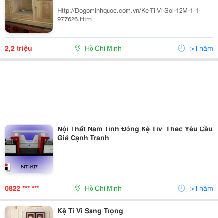
Http://Dogominhquoc.com.vn/Ke-Ti-Vi-Soi-12M-1-1-
977626.Html
2,2 triệu
Hồ Chí Minh
>1 năm
Nội Thất Nam Tinh Đóng Kệ Tivi Theo Yêu Cầu
Giá Cạnh Tranh
0822 *** ***
Hồ Chí Minh
>1 năm
Kệ Ti Vi Sang Trọng