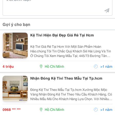
Gợi ý cho bạn
Kệ Tivi Hiện Đại Đẹp Giá Rẻ Tại Hcm
Kệ Tivi Giá Rẻ Tại Hcm Với Một Sản Phẩm Hoàn
Hảo.chúng Tôi Tin Chắc Quý Khách Sẽ Hài Lòng Và Tin
Ở Chúng Tôi Xem Hang Mẫu Tại; 445/73 Đường Tân
Hòa Đông,Phường Bình Trị Đông,Quận Bình Tân Tp Hồ
Chí Minh Xem Nhiều Sản Phẩm Hãy Vào Đây; Htt
4 triệu
Hồ Chí Minh
>1 năm
Nhận Đóng Kệ Tivi Theo Mẫu Tại Tp.hcm
Đóng Kệ Tivi Theo Mẫu Tại Tp.hcm Xưởng Mộc Mộc
Vàng Nhận Đóng Kệ Tivi Theo Yêu Cầu Khách Hàng, Có
Nhiều Mẫu Mã Cho Khách Hàng Lựa Chọn. Với Nhiều
Loại Chất Liệu Khác Nhau Từ Gỗ Tự Nhiên, Gỗ Công
Nghiệp, Gỗ Sồi, Gỗ Xoan Đào, Gỗ Căm Xe, Gỗ Thông,
0968 *** ***
Hồ Chí Minh
>1 năm
Gỗ