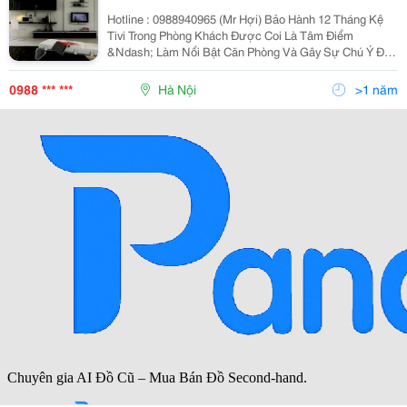
Hotline : 0988940965 (Mr Hợi) Bảo Hành 12 Tháng Kệ
Tivi Trong Phòng Khách Được Coi Là Tâm Điểm
&Ndash; Làm Nổi Bật Căn Phòng Và Gây Sự Chú Ý Đầu
Tiên Đến Gia Chủ Cũng Như Khách Đến Nhà. Vì Vậy Kệ
Tivi Cần Được Cẩn Trọng Khi Lựa Chọn Kiểu Dáng,
0988 *** ***
Hà Nội
>1 năm