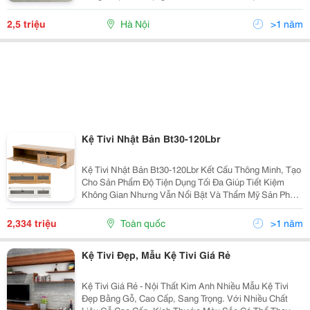
Nó Mang Lại Cho Không Gian Kiến Trúc. Xu Thế Của
Các Gia Đình Hiện Nay Là Muốn Đem Thiên Nhiên Và
2,5 triệu
Hà Nội
>1 năm
Kệ Tivi Nhật Bản Bt30-120Lbr
Kệ Tivi Nhật Bản Bt30-120Lbr Kết Cấu Thông Minh, Tạo
Cho Sản Phẩm Độ Tiện Dụng Tối Đa Giúp Tiết Kiệm
Không Gian Nhưng Vẫn Nổi Bật Và Thẩm Mỹ Sản Phẩm
Được Thiết Kế Với 2 Ngăn Kích Cỡ Khác Nhau Kết
Hợp Với Màu Nâu Gỗ Cổ Điển, Tạo Điểm Nhấn Vô
2,334 triệu
Toàn quốc
>1 năm
Kệ Tivi Đẹp, Mẫu Kệ Tivi Giá Rẻ
Kệ Tivi Giá Rẻ - Nội Thất Kim Anh Nhiều Mẫu Kệ Tivi
Đẹp Bằng Gỗ, Cao Cấp, Sang Trọng. Với Nhiều Chất