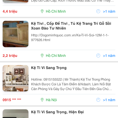
Liệu Gỗ Cao Cấp, Kích Thước Màu Sắc Có Thể Thay
Đổi Theo Yêu Cầu Quý Khách Tư Vấn Tận Nơi Sản Xuất
Và Vận Chuyển Kệ Tivi Miễn Phí Ở Các Quận :
4,4 triệu
Hồ Chí Minh
>1 năm
Kệ Tivi , Cốp Để Tivi , Tủ Kệ Trang Trí Gỗ Sồi
Xoan Đào Tư Nhiên
Http://Dogominhquoc.com.vn/Ke-Ti-Vi-Soi-12M-1-1-
977626.Html
2,2 triệu
Hồ Chí Minh
>1 năm
Kệ Ti Vi Sang Trọng
Hotline: 0915155522 ( Mr Thành) Kệ Tivi Trong Phòng
Khách Được Coi Là Tâm Điểm &Ndash; Làm Nổi Bật
Căn Phòng Và Gây Sự Chú Ý Đầu Tiên Đến Gia Chủ
Cũng Như Khách Đến Nhà. Vì Vậy Kệ Tivi Cần Được
Cẩn Trọng Khi Lựa Chọn Kiểu Dáng, Màu Sắc Sao Cho
0915 *** ***
Hà Nội
>1 năm
Kệ Ti Vi Sang Trọng, Hiện Đại