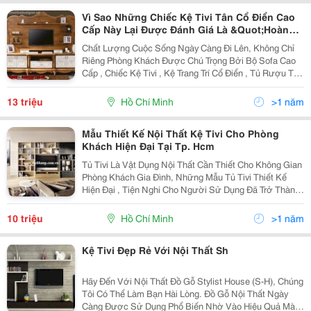
Vì Sao Những Chiếc Kệ Tivi Tân Cổ Điển Cao
Cấp Này Lại Được Đánh Giá Là &Quot;Hoàn
Hảo&Quot;
Chất Lượng Cuộc Sống Ngày Càng Đi Lên, Không Chỉ
Riêng Phòng Khách Được Chú Trọng Bởi Bộ Sofa Cao
Cấp , Chiếc Kệ Tivi , Kệ Trang Trí Cổ Điển , Tủ Rượu Tân
Cổ Điển Châu Âu Mà Phòng Ngủ , Phòng Bếp Cũng
Được Trang Hoàng Lộng Lẫy Bởi Dòng Nội Thất Tân C
13 triệu
Hồ Chí Minh
>1 năm
Mẫu Thiết Kế Nội Thất Kệ Tivi Cho Phòng
Khách Hiện Đại Tại Tp. Hcm
Tủ Tivi Là Vật Dụng Nội Thất Cần Thiết Cho Không Gian
Phòng Khách Gia Đình, Những Mẫu Tủ Tivi Thiết Kế
Hiện Đại , Tiện Nghi Cho Người Sử Dụng Đã Trở Thành
Xu Hướng Nội Thất Mới Cho Phòng Khách Hiện Đại.
Nếu Như Bạn Đang Có Nhu Cầu Thiết Kế Tủ Tivi...
10 triệu
Hồ Chí Minh
>1 năm
Kệ Tivi Đẹp Rẻ Với Nội Thất Sh
Hãy Đến Với Nội Thất Đồ Gỗ Stylist House (S-H), Chúng
Tôi Có Thể Làm Bạn Hài Lòng. Đồ Gỗ Nội Thất Ngày
Càng Được Sử Dụng Phổ Biến Nhờ Vào Hiệu Quả Mà