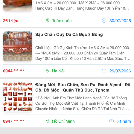
1M6 X 2M = 26.000.000 1M8 X 2M2 = 28.000.000 -
Hàng Cực Kì Dày Dặn , Hàng Khuôn Dày 10P Yếm 10P
Cổ Liền Giá Bán Đã Bao Gồm Sơn Pu Hoặc Đánh Vecni
Đẹp Đẽ ! ~~~ ≫≫≫ Lợi Ích Khi Mua...
26 triệu
Toàn quốc
30/07/2026
Sập Chân Quỳ Dạ Cá Đục 3 Bông
Chất Liệu: Gỗ Gụ Kích Thước: 1M6 X 2M = 26.000.000 -
---- 1M8X 2M2 = 28.000.000 Chân 24 Quây Tam Diện
Dày 10Cm Liền Cổ , Khuôn 10 Ván 2,5Cm Màu Sắc: Tùy
Chọn Sản Phẩm Bền Đẹp Trên 30 Năm Đảm Bảo Đúng
100% Chất Lượng Gỗ Sản Phẩm Không Dập,
0944 *** ***
Hà Nội
29/07/2026
Đóng Mới, Sửa Chữa, Sơn Pu, Đánh Vẹcni | Đồ
Gỗ, Đồ Mộc | Quận Thủ Đức, Tphcm
* Đội Ngũ Anh Em Thợ Mộc Lành Nghề Của Hệ Thống
Cơ Sở Thợ Mộc Đất Việt Tại Thành Phố Hồ Chí Minh
Chuyên Nhận: * Nhận Sửa Chữa Đồ Gỗ Tại Nhà Thành
Phố Hồ Chí Minh - Sửa Chữa Cửa Sổ, Cửa Thông
Phòng, Cửa Đi Bị Sập Xệ Khó Đóng Hư Hỏng Cong
0947 *** ***
Hồ Chí Minh
>1 năm
Vênh. - Sử