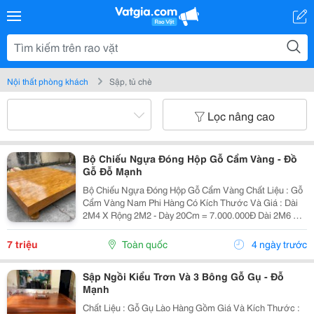
Nội thất phòng khách
Sập, tủ chè
Lọc nâng cao
Bộ Chiếu Ngựa Đóng Hộp Gỗ Cẩm Vàng - Đồ
Gỗ Đỗ Mạnh
Bộ Chiếu Ngựa Đóng Hộp Gỗ Cẩm Vàng Chất Liệu : Gỗ
Cẩm Vàng Nam Phi Hàng Có Kích Thước Và Giá : Dài
2M4 X Rộng 2M2 - Dày 20Cm = 7.000.000Đ Dài 2M6 X
Rộng 2M2 - Dày 20Cm = 9.000.000Đ Giá Bán Đã Bao
Gồm Sơn Pu Đẹp --- Nhận Hàng Đặt Theo Yêu Cầu !
7 triệu
Toàn quốc
4 ngày trước
~~~...
Sập Ngồi Kiểu Trơn Và 3 Bông Gỗ Gụ - Đỗ
Mạnh
Chất Liệu : Gỗ Gụ Lào Hàng Gồm Giá Và Kích Thước :