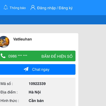
Đăng nhập / Đăng ký
Thông báo
Vatlieuhan
0986 *** ***
BẤM ĐỂ HIỆN SỐ
Chat ngay
Mã số :
10922339
Địa điểm :
Hà Nội
Hình thức :
Cần bán