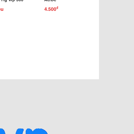
₫
ệu
4.500