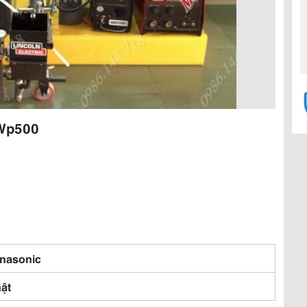
 Wp500
nasonic
ật