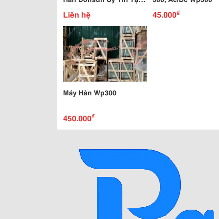
Hà Nội
₫
Liên hệ
45.000
Máy Hàn Wp300
₫
450.000