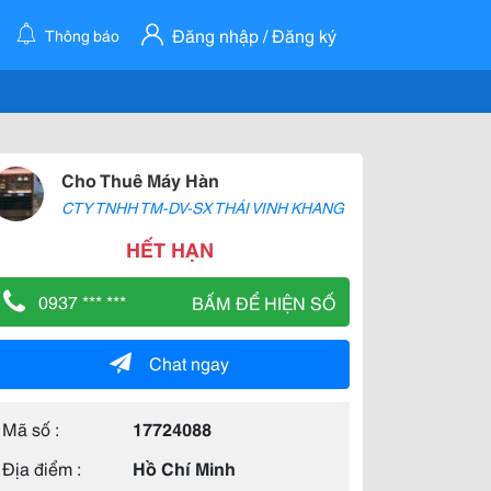
Đăng nhập / Đăng ký
Thông báo
Cho Thuê Máy Hàn
CTY TNHH TM-DV-SX THÁI VINH KHANG
HẾT HẠN
0937 *** ***
BẤM ĐỂ HIỆN SỐ
Chat ngay
Mã số :
17724088
Địa điểm :
Hồ Chí Minh