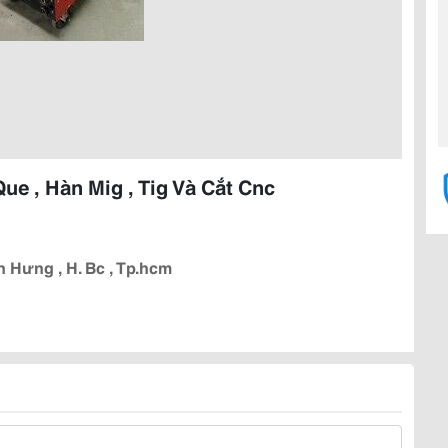
e , Hàn Mig , Tig Và Cắt Cnc
h Hưng , H. Bc , Tp.hcm