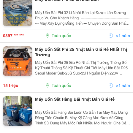
Máy Uốn Sắt Phi 32 Li Nhật Bản Lại Được Lên Đường
Phục Vụ Cho Khách Hàng. -----------------------------------------
--- Máy Xây Dựng Đồng Tiến ➡️ Chuyên Dòng Sản Phẩm
Máy Xây Dựng: --------------------------------------------
0397 *** ***
Toàn quốc
>1 năm
Máy Uốn Sắt Phi 25 Nhật Bản Giá Rẻ Nhất Thị
Trường
Máy Uốn Sắt Phi 25 Giá Rẻ Nhất Thị Trường Thông Số
Kỹ Thuật Thông Số Kỹ Thuật Chi Tiết Máy Uốn Sắt D25
Seoul Moder Sub-25S Sub-35H Nguồn Điện 220V
&Ndash; 50/60Hz 1Phase 220V &Ndash; 50/60Hz
1Phase Mô Tơ - Công Suất 1,9Kw &Ndash;...
15 triệu
Toàn quốc
>1 năm
Máy Uốn Sắt Hàng Bãi Nhật Bản Giá Rẻ
Máy Uốn Sắt Hàng Bãi Luôn Có Sẵn Tại Máy Xây Dựng
Đồng Tiến Chuẩn Bị Máy Kỹ Càng Mới Đưa Về Công
Trình Sử Dụng Máy Móc Rất Nhiều Mọi Người Ghé Để
Lựa Đầy Đủ Các Dòng Máy Phục Vụ Theo Nhu Cầu