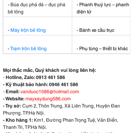
-
Búa đục phá đá
–
đục phá
- Phanh thuỷ lực – phanh
bê tông
điện tử
-
Máy trộn bê tông
- Bánh xe cầu trục
-
Trạm trộn bê tông
- Phụ tùng – thiết bị khác
Mọi thắc mắc, Quý khách vui lòng liên hệ:
-
Hotline, Zalo: 0913 461 586
- Kỹ thuật bảo hành: 0946 461 586
-
Email:
vanduoc1586@hotmail.com
- Website:
mayxaydung586.com
- Trụ sở:
Cụm 2, Thôn Trung, Xã Liên Trung, Huyện Đan
Phượng, TP.Hà Nội.
- Kho hàng 1:
Km1, Đường Phan Trọng Tuệ, Văn Điển,
Thanh Trì, TP.Hà Nội.