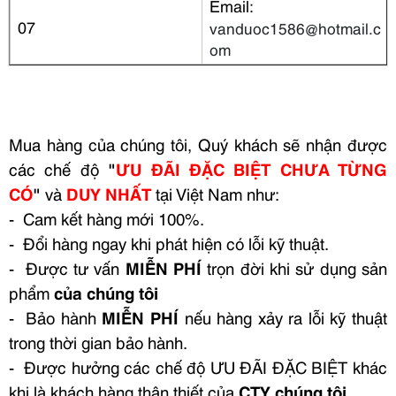
Email:
07
vanduoc1586@hotmail.c
om
Mua hàng của chúng tôi, Quý khách sẽ nhận được
các chế độ
"
ƯU ĐÃI ĐẶC BIỆT CHƯA TỪNG
CÓ
"
và
DUY NHẤT
tại Việt Nam như:
- Cam kết hàng mới 100%.
- Đổi hàng ngay khi phát hiện có lỗi kỹ thuật.
- Được tư vấn
MIỄN PHÍ
trọn đời khi sử dụng sản
phẩm
của chúng tôi
- Bảo hành
MIỄN PHÍ
nếu hàng xảy ra lỗi kỹ thuật
trong thời gian bảo hành.
- Được hưởng các chế độ ƯU ĐÃI ĐẶC BIỆT khác
khi là khách hàng thân thiết của
CTY chúng tôi.