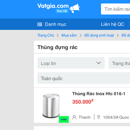
Danh mục
Liên hệ QC
Trang Chủ
Mua sắm
Đồ dùng sinh hoạt
Đồ d
Thùng đựng rác
Thùng Rác Inox Htc 016-1
₫
350.000
Thanh
1054/3A Quoc