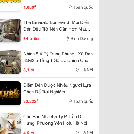
₫
1.000
Toàn quốc
The Emerald Boulevard, Mọi Điểm
Đến Đều Trở Nên Gần Hơn Mặt
Tiền Quốc Lộ 13
64 triệu
Bình Dương
Nhỉnh 8.X Tỷ Trung Phụng - Xã Đàn
35M2 5 Tầng 1 Sổ Đỏ Chính Chủ
8,3 tỷ
Hà Nội
Điểm Đến Được Nhiều Người Lựa
Chọn Để Trải Nghiệm
₫
22.222
Toàn quốc
Cần Bán Nhà 4,5 Tỷ P. Trần D
Hưng, Phường Yên Hoà, Hà Nội
4,5 tỷ
Hà Nội