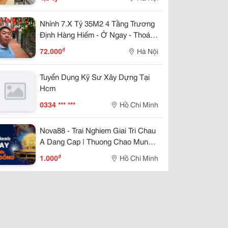
Nhỉnh 7.X Tỷ 35M2 4 Tầng Trương
Định Hàng Hiếm - Ở Ngay - Thoáng
Trước Sau. Sổ Đỏ Cất Két
₫
72.000
Hà Nội
Tuyển Dụng Kỹ Sư Xây Dựng Tại
Hcm
0334 *** ***
Hồ Chí Minh
Nova88 - Trai Nghiem Giai Tri Chau
A Dang Cap | Thuong Chao Mung
888K
₫
1.000
Hồ Chí Minh