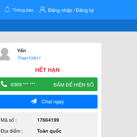
Đăng nhập / Đăng ký
Thông báo
Yến
ThienY2811
HẾT HẠN
0369 *** ***
BẤM ĐỂ HIỆN SỐ
Chat ngay
Mã số :
17664199
Địa điểm :
Toàn quốc