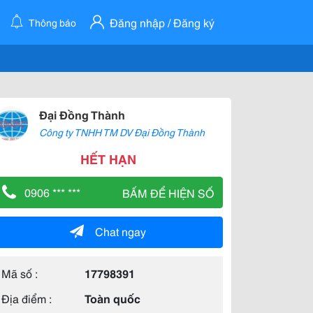
Đăng nhập / Đăng ký
Thông báo
Đại Đồng Thành
Công ty TNHH TM DV Đại Đồng Thành
HẾT HẠN
0906 *** ***
BẤM ĐỂ HIỆN SỐ
Chat ngay
Mã số :
17798391
Địa điểm :
Toàn quốc