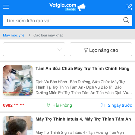
Máy móc y tế
Các loại máy khác
Lọc nâng cao
Tâm An Sửa Chữa Máy Trợ Thính Chính Hãng
Dịch Vụ Bảo Hành - Bảo Dưỡng, Sửa Chữa Máy Trợ
Thính Tại Trợ Thính Tâm An - Dịch Vụ Bảo Trì, Bảo
Dưỡng Miễn Phí Trợ Thính Tâm An Tiến Hành Dịch Vụ
Bảo Dưỡng, Vệ Sinh Sấy Khô Máy Trợ Thính Định Kì 3
Tháng/1 Lần Đối Với Tất Cả Các Thiêt Bị Trợ...
0982 *** ***
Hải Phòng
2 ngày trước
Máy Trợ Thính Intuis 4, Máy Trợ Thính Tâm An
Máy Trợ Thính Signia Intuis 4 - Tận Hưởng Trọn Vẹn