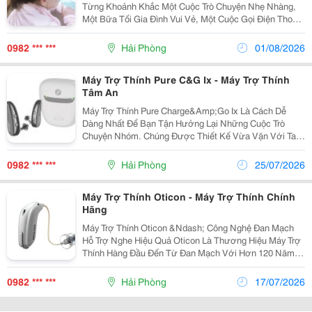
Từng Khoảnh Khắc Một Cuộc Trò Chuyện Nhẹ Nhàng,
Một Bữa Tối Gia Đình Vui Vẻ, Một Cuộc Gọi Điện Thoại
Cho Bạn Bè, Một Bộ Phim Yêu Thích - Cuộc Sống Luôn
Tràn Ngập Những Khoảnh Khắc Quan Trọng. Hãy...
0982 *** ***
Hải Phòng
01/08/2026
Máy Trợ Thính Pure C&G Ix - Máy Trợ Thính
Tâm An
Máy Trợ Thính Pure Charge&Amp;Go Ix Là Cách Dễ
Dàng Nhất Để Bạn Tận Hưởng Lại Những Cuộc Trò
Chuyện Nhóm. Chúng Được Thiết Kế Vừa Vặn Với Tai,
Giúp Bạn Nghe Rõ Và Tham Gia Vào Cuộc Trò Chuyện
Một Cách Dễ Dàng. - 6 Lý Do Để Chọn Pure
0982 *** ***
Hải Phòng
25/07/2026
Charge&Amp;Go...
Máy Trợ Thính Oticon - Máy Trợ Thính Chính
Hãng
Máy Trợ Thính Oticon &Ndash; Công Nghệ Đan Mạch
Hỗ Trợ Nghe Hiệu Quả Oticon Là Thương Hiệu Máy Trợ
Thính Hàng Đầu Đến Từ Đan Mạch Với Hơn 120 Năm
Kinh Nghiệm Trong Lĩnh Vực Chăm Sóc Thính Giác.
Các Dòng Máy Trợ Thính Oticon Được Thiết Kế Hiện
0982 *** ***
Hải Phòng
17/07/2026
Đại,...