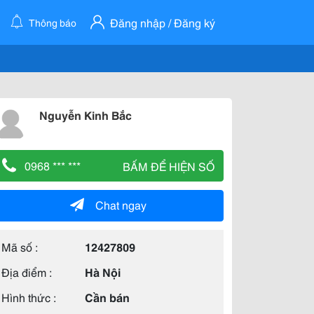
Đăng nhập / Đăng ký
Thông báo
Nguyễn Kinh Bắc
0968 *** ***
BẤM ĐỂ HIỆN SỐ
Chat ngay
Mã số :
12427809
Địa điểm :
Hà Nội
Hình thức :
Cần bán