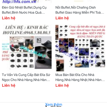
Đèn Giữ Nhiệt Buffet,Dụng Cụ
Nồi Buffet,Nồi Chafing Dish
Buffet,Bình Nước Hoa Quả
Buffet Giao Hàng Miễn Phí Toàn
Buffet, Giao Hàng Đúng Hẹn, Nồi
Liên hệ
Quốc Mua Bán Nồi Hâm
Liên hệ
Hâm Nóng Thức
Buffet,Nồi Súp Buff
Tư Vấn Và Cung Cấp Bát Đĩa Sứ
Mua Bán Bát Đĩa Cho Nhà
Ngọc Cho Nhà Hàng,Nhà Hàng
Hàng,Nhà Hàng Nhật,Nhà Hàng
Nhật, Nhà Hàng Bbq,
Liên hệ
Lẩu Nướng,Nhà Hàng Hàn,
Liên hệ
Xem thêm
Hỗ trợ