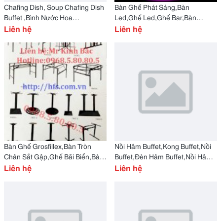
Chafing Dish, Soup Chafing Dish
Bàn Ghế Phát Sáng,Bàn
Buffet ,Bình Nước Hoa
Led,Ghế Led,Ghế Bar,Bàn
Quả,Chafing Dish, Soup Chafing
Liên hệ
Bar,Led Bar,Ghế Bar,Bàn Ghế
Liên hệ
Dish Buffet ,
Led,Bàn Bàn Ghế Phát Sáng,
Bàn Ghế Grosfillex,Bàn Tròn
Nồi Hâm Buffet,Kong Buffet,Nồi
Chân Sắt Gập,Ghế Bãi Biển,Bàn
Buffet,Đèn Hâm Buffet,Nồi Hâm
Tròn Hội Nghị,Ghế Nằm Hồ
Liên hệ
Buffet,Kong Buffet,Nồi
Liên hệ
Bơi,Bàn Tròn
Buffet,Đèn Hâm