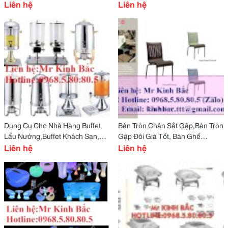
Buffet Nồi Hâm Buffet,Nồi Súp
Liên hệ
Ăn Buffet,Dụng Cụ Buffet Nồi
Liên hệ
Buffet C
Hâm Chafing
Dụng Cụ Cho Nhà Hàng Buffet
Bàn Tròn Chân Sắt Gập,Bàn Tròn
Lẩu Nướng,Buffet Khách Sạn,
Gập Đôi Giá Tốt, Bàn Ghế
Dụng Cụ Buffet,Đồ Dùng Dụng
Liên hệ
Grosfillex,Ghế Bãi Biển,Ghế Hồ
Liên hệ
Cụ Cho Nhà Hàng
Bơi