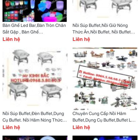
Bàn Ghế Led Bar,Bàn Tròn Chân
Nồi Súp Buffet,Nồi Giữ Nóng
Sắt Gập , Bàn Ghế
Thức Ăn,Nồi Buffet, Nồi Buffet
Grosfillex,Ghế Bãi Biển,Ghế Hồ
Liên hệ
Lắp Kính Cao Cấp,Dụng Cụ
Liên hệ
Bơi,Ghế Resot
Buffet
Nồi Súp Buffet,Đèn Buffet,Dụng
Chuyên Cung Cấp Nồi Hâm
Cụ Buffet. Nồi Hâm Nóng Thức
Buffet,Dụng Cụ Buffet,Buffet Lắp
Ăn Buffet,Nồi Buffet
Liên hệ
Kính Nhà Hàng
Liên hệ