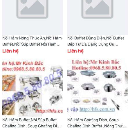
Nồi Hâm Nóng Thức Ăn,Nồi Hâm
Nồi Buffet Dùng Điện,Nồi Buffet
Buffet,Nồi Súp Buffet Nồi Hâm
Bếp Từ Đa Dạng Dụng Cụ
Buffet,Nồi Hâm Nóng Thức
Liên hệ
Buffet,Nồi Hâm Buffet,Knồi Buffet
Liên hệ
Ăn,Nồi Hâm Buffe
Dùng Điện,N
Nồi Hâm Buffet,Nồi Súp Buffet
Nồi Hâm Chafing Dish, Soup
Chafing Dish, Soup Chafing Dish
Chafing Dish Buffet ,Nóng Thức