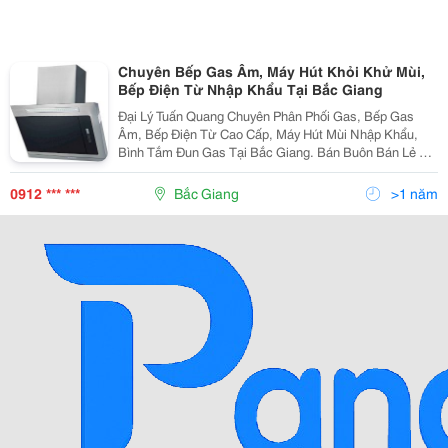
Chuyên Bếp Gas Âm, Máy Hút Khỏi Khử Mùi,
Bếp Điện Từ Nhập Khẩu Tại Bắc Giang
Đại Lý Tuấn Quang Chuyên Phân Phối Gas, Bếp Gas
Âm, Bếp Điện Từ Cao Cấp, Máy Hút Mùi Nhập Khẩu,
Bình Tắm Đun Gas Tại Bắc Giang. Bán Buôn Bán Lẻ Đồ
Gia Dụng Cao Cấp Mỹ - Ý - Nhật - Hàn Quốc... Uy Tín
Chất Lượng - An Toàn Tiết Kiệm Đc: 34 Xương Gian
0912 *** ***
Bắc Giang
>1 năm