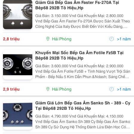
Giảm Giá Bếp Gas Âm Faster Fs-270A Tại
Bêp68 292B Tô Hiệu,Hp
Giá Bán: 3.150.000 Vnđ Giá Khuyến Mại: 2.800.000
Vnđ Bếp Gas Âm Faster Fs-270A Được Sản Xuất Theo
Công Nghệ Của Italy Được Biết Đến Với Kiểu Dáng,
Mẫu Mã Đẹp Mắt, Sang Trọng Cùng Những Tính Năng
Ưu Việt Như Tiết Kiệm Tối Đa Lượng
2,8 triệu
Hải Phòng
>1 năm
Khuyến Mại Sốc Bếp Ga Âm Fotile Fz5B Tại
Bêp68 292B Tô Hiệu,Hp
Giá Bán: 3.600.000 Vnđ Giá Khuyến Mại: 2.900.000
Vnđ Bếp Ga Âm Fotile Fz5B + Tính Năng Vượt Trội Sản
Phẩm - Bếp Nấu 5 Kim Dẫn Phun &Ndash; Sáng Chế
Mới Của Fotile. - Bếp Gas Thiết Kế Tinh Sảo Và Táo
Bạo. Theo Tiêu Chu
2,9 triệu
Hải Phòng
>1 năm
Giảm Giá Lớn Bếp Gas Âm Sanko Sh - 389 - Cy
Tại Bêp68 292B Tô Hiệu,Hp
Giá Bán: 4.790.000 Vnđ Giá Khuyến Mại: 4.150.000
Vnđ Bếp Gas Âm Sanko Sh 389 Cy Bếp Gas Âm Sanko
Sh 389 Cy Sử Dụng Hệ Thống Đánh Lửa Điện Học Có
Bộ Phận Điều Khiển Bằng Các Thiết Bị Điện Tử Tạo Ra