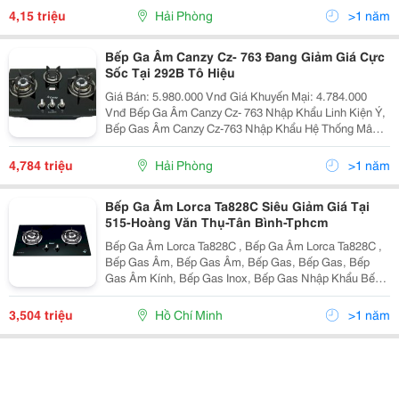
Các Tia Lửa Điện Giúp Nhiê
4,15 triệu
Hải Phòng
>1 năm
Bếp Ga Âm Canzy Cz- 763 Đang Giảm Giá Cực
Sốc Tại 292B Tô Hiệu
Giá Bán: 5.980.000 Vnđ Giá Khuyến Mại: 4.784.000
Vnđ Bếp Ga Âm Canzy Cz- 763 Nhập Khẩu Linh Kiện Ý,
Bếp Gas Âm Canzy Cz-763 Nhập Khẩu Hệ Thống Mâm
Lửa Nguyên Chiếc Cho Lửa Xanh. Bếp Ga Canzy Cz
763 Kết Cấu Ba Lò Nấu Với Hai Mâm Lửa To
4,784 triệu
Hải Phòng
>1 năm
Bếp Ga Âm Lorca Ta828C Siêu Giảm Giá Tại
515-Hoàng Văn Thụ-Tân Bình-Tphcm
Bếp Ga Âm Lorca Ta828C , Bếp Ga Âm Lorca Ta828C ,
Bếp Gas Âm, Bếp Gas Âm, Bếp Gas, Bếp Gas, Bếp
Gas Âm Kính, Bếp Gas Inox, Bếp Gas Nhập Khẩu Bếp
Gas Âm Lorca Ta828C Giá Khuyến Mãi : 3.504.000 Vnđ
( Tặng Kèm 01 Bộ Dây, Van Gas Trị Giá 800.000 Vn
3,504 triệu
Hồ Chí Minh
>1 năm