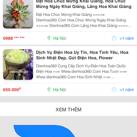
Đặt Hoa Chúc Mừng Khai Giảng, Hoa Chúc
Mừng Ngày Khai Giảng, Lãng Hoa Khai Giảng
Đặt Hoa Chúc Mừng Khai Giảng ====≫
Dienhoa360.Com Hoa Chúc Mừng Ngày Khai Giảng
====≫ Dienhoa360.Com Lãng Hoa Khai Giảng ====≫
Dienhoa360.Com Điên Hoa Chúc Mừng Ngày Khai
Giảng ====≫ Dienhoa360.Com Điện Hoa Uy Tín ====≫
0988 *** ***
Hà Nội
>1 năm
Die
Dịch Vụ Điện Hoa Uy Tín, Hoa Tình Yêu, Hoa
Sinh Nhật Đẹp, Gửi Điện Hoa, Flower
Dienhoa360 Cung Cấp Dịch Vụ Điện Hoa Toàn Quốc
Điện Hoa ==≫ Www.dienhoa360.Com Hoa Tươi ==≫
Www.dienhoa360.Com Hoa Sinh Nhật ==≫
Www.dienhoa360.Com Hoa Bó ==≫
Www.dienhoa360.Com Hoa Giỏ ==≫
₫
650.000
Hà Nội
>1 năm
Www.dienhoa360.Com Hoa Chia Bu
XEM THÊM