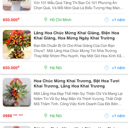
Với 101 Mẫu Quà Tặng Thì Bạn Có 101 Phương Án
Chọn Quà, Và Mỗi Món Quà Là Biểu Tượng Hay Mang Ý
Nghĩa Riêng. Chúng Tôi Giới Thiệu Các Bạn Một Số
Mẫu Quà Tặng Độc Đáo Cho Ngày 20-10 Như Sau: N
₫
650.000
Hồ Chí Minh
>1 năm
Lãng Hoa Chúc Mừng Khai Giảng, Điện Hoa
Khai Giảng, Hoa Mừng Ngày Khai Trường
Bạn Đã Chuẩn Bị Gì Cho Khai Giảng Của Con Bạn
Chưa?. Một Lãng Hoa Chúc Mừng Tới Nhà Trường
Thay Mặt Nhóm Phụ Huynh, Hay Một Giỏ Hoa Xinh Xắn
Gửi Tới Thầy Cô Nhân Ngày Khai Giảng. Với Lời Nhắn
Nhủ Và Lời Chúc Một Năm Học Thành Công, Một Lời
₫
650.000
Hà Nội
>1 năm
Động Viên
Hoa Chúc Mừng Khai Trương, Đặt Hoa Tươi
Khai Trương, Lẵng Hoa Khai Trương
Một Lẵng Hoa Đẹp Thể Hiện Sự Thiện Chí Và Mang Lại
Niềm Tin Về Sự May Mắn Và Thịnh Vượng. Thắt Chặt
Mối Thâm Tình, Công Việc Kinh Doanh Của Đôi Bên
Cùng Phát Triển. Mẫu Hoa Khai Trương Đẹp ===≫
Dienhoa360.Com Chuyên Hoa Khai Trương ===≫ D
0988 *** ***
Hà Nội
>1 năm