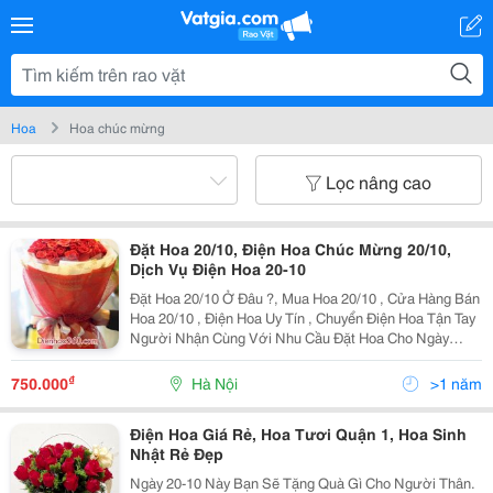
Hoa
Hoa chúc mừng
Lọc nâng cao
Đặt Hoa 20/10, Điện Hoa Chúc Mừng 20/10,
Dịch Vụ Điện Hoa 20-10
Đặt Hoa 20/10 Ở Đâu ?, Mua Hoa 20/10 , Cửa Hàng Bán
Hoa 20/10 , Điện Hoa Uy Tín , Chuyển Điện Hoa Tận Tay
Người Nhận Cùng Với Nhu Cầu Đặt Hoa Cho Ngày
20/10 Thì Các Nhà Cung Cấp Hoa Cũng Không Ngừng
Cung Cấp Các Mẫu Hoa Đẹp, Các Cửa Hàng Cóc, Các
₫
750.000
Hà Nội
>1 năm
Điện Hoa Giá Rẻ, Hoa Tươi Quận 1, Hoa Sinh
Nhật Rẻ Đẹp
Ngày 20-10 Này Bạn Sẽ Tặng Quà Gì Cho Người Thân.