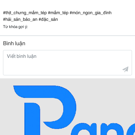
#thịt_chưng_mắm_tép #mắm_tép #món_ngon_gia_đình
#hải_sản_bảo_an #đặc_sản
Từ khóa gợi ý:
Bình luận