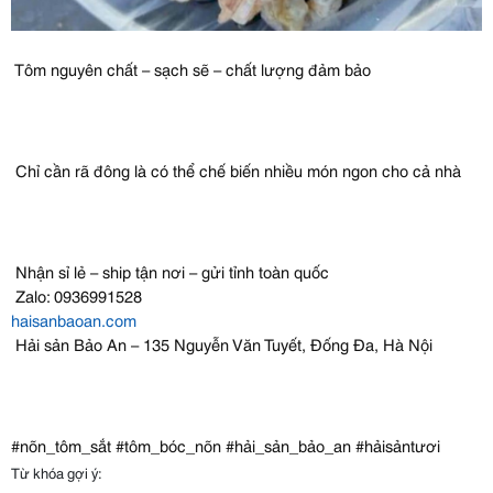
Tôm nguyên chất – sạch sẽ – chất lượng đảm bảo
Chỉ cần rã đông là có thể chế biến nhiều món ngon cho cả nhà
Nhận sỉ lẻ – ship tận nơi – gửi tỉnh toàn quốc
Zalo: 0936991528
haisanbaoan.com
Hải sản Bảo An – 135 Nguyễn Văn Tuyết, Đống Đa, Hà Nội
#nõn_tôm_sắt #tôm_bóc_nõn #hải_sản_bảo_an #hảisảntươi
Từ khóa gợi ý: