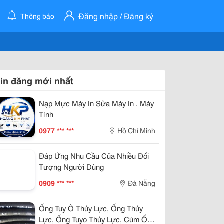
Đăng nhập / Đăng ký
Thông báo
in đăng mới nhất
Nạp Mực Máy In Sửa Máy In . Máy
Tính
0977 *** ***
Hồ Chí Minh
Đáp Ứng Nhu Cầu Của Nhiều Đối
Tượng Người Dùng
0909 *** ***
Đà Nẵng
Ống Tuy Ô Thủy Lực, Ống Thủy
Lực, Ống Tuyo Thủy Lực, Cùm Ống