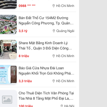
Tuy Ô Thủy Lực
0988 *** ***
Hồ Chí Minh
Bán Đất Thổ Cư 154M2 Đường
Nguyễn Công Phương, Tp. Quảng
Ngãi, 3.5 Tỷ - Lh
3,5 tỷ
Quảng Ngãi
Share Mặt Bằng Kinh Doanh Lý
Thái Tổ , Quận 3 Đối Diện Công
Viên
8 triệu
Hồ Chí Minh
Báo Giá Cửa Nhựa Đài Loan
Nguyên Khối Trọn Gói Không Phát
Sinh
3,3 triệu
Hồ Chí Minh
Cho Thuê Diện Tích Văn Phòng Tại
Tòa Nhà 8 Tầng Mặt Phố Đại La,
Quận Hai Bà Trưng.
100 triệu
Hà Nội