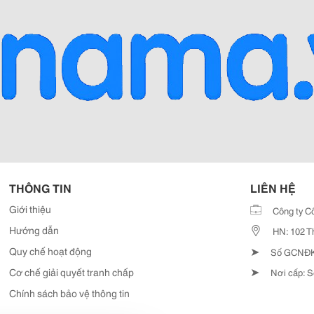
THÔNG TIN
LIÊN HỆ
Giới thiệu
Công ty C
Hướng dẫn
HN: 102 T
➤
Quy chế hoạt động
Số GCNĐKD
➤
Cơ chế giải quyết tranh chấp
Nơi cấp: S
Chính sách bảo vệ thông tin