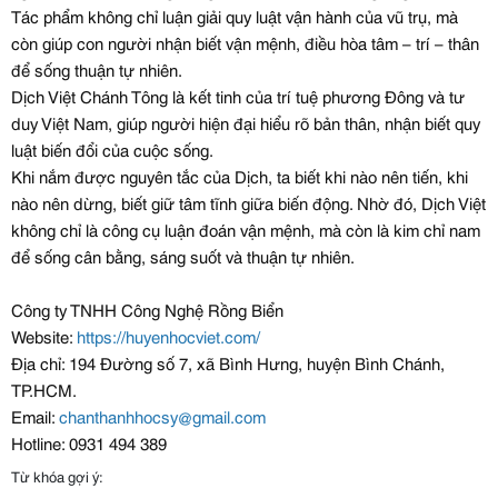
Tác phẩm không chỉ luận giải quy luật vận hành của vũ trụ, mà
còn giúp con người nhận biết vận mệnh, điều hòa tâm – trí – thân
để sống thuận tự nhiên.
Dịch Việt Chánh Tông là kết tinh của trí tuệ phương Đông và tư
duy Việt Nam, giúp người hiện đại hiểu rõ bản thân, nhận biết quy
luật biến đổi của cuộc sống.
Khi nắm được nguyên tắc của Dịch, ta biết khi nào nên tiến, khi
nào nên dừng, biết giữ tâm tĩnh giữa biến động. Nhờ đó, Dịch Việt
không chỉ là công cụ luận đoán vận mệnh, mà còn là kim chỉ nam
để sống cân bằng, sáng suốt và thuận tự nhiên.
Công ty TNHH Công Nghệ Rồng Biển
Website:
https://huyenhocviet.com/
Địa chỉ: 194 Đường số 7, xã Bình Hưng, huyện Bình Chánh,
TP.HCM.
Email:
chanthanhhocsy@gmail.com
Hotline: 0931 494 389
Từ khóa gợi ý: