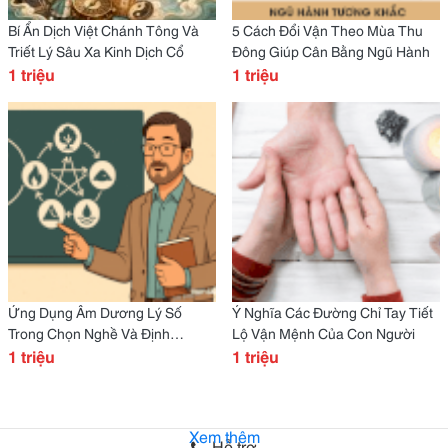
Bí Ẩn Dịch Việt Chánh Tông Và
5 Cách Đổi Vận Theo Mùa Thu
Triết Lý Sâu Xa Kinh Dịch Cổ
Đông Giúp Cân Bằng Ngũ Hành
1 triệu
1 triệu
Ứng Dụng Âm Dương Lý Số
Ý Nghĩa Các Đường Chỉ Tay Tiết
Trong Chọn Nghề Và Định
Lộ Vận Mệnh Của Con Người
Hướng Đời
1 triệu
1 triệu
Xem thêm
Hỗ trợ