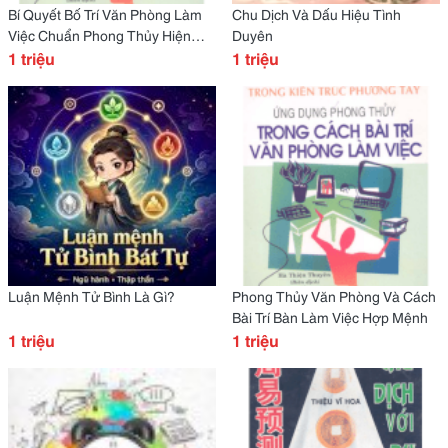
Bí Quyết Bố Trí Văn Phòng Làm
Chu Dịch Và Dấu Hiệu Tình
Việc Chuẩn Phong Thủy Hiện
Duyên
Nay
1 triệu
1 triệu
Luận Mệnh Tử Bình Là Gì?
Phong Thủy Văn Phòng Và Cách
Bài Trí Bàn Làm Việc Hợp Mệnh
1 triệu
1 triệu