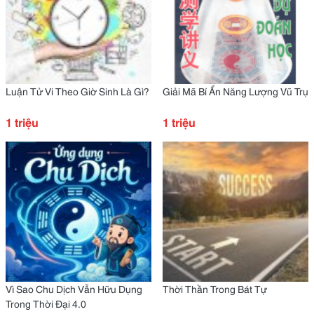
Luận Tử Vi Theo Giờ Sinh Là Gì?
Giải Mã Bí Ẩn Năng Lượng Vũ Trụ
1 triệu
1 triệu
Vì Sao Chu Dịch Vẫn Hữu Dụng
Thời Thần Trong Bát Tự
Trong Thời Đại 4.0