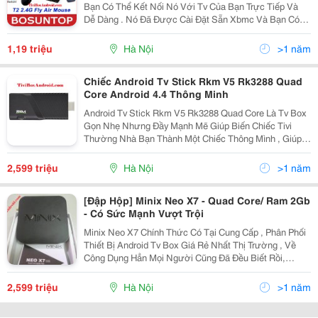
Bạn Có Thể Kết Nối Nó Với Tv Của Bạn Trực Tiếp Và
Dễ Dàng . Nó Đã Được Cài Đặt Sẵn Xbmc Và Bạn Có
Thể Tải Về Các Gói Plug-In Mà Không Phải Trả Tiền
Theo Sự Yêu Thích Của Bạn. Thật Tuyệt Vời Cho Bạn
1,19 triệu
Hà Nội
>1 năm
Nằ
Chiếc Android Tv Stick Rkm V5 Rk3288 Quad
Core Android 4.4 Thông Minh
Android Tv Stick Rkm V5 Rk3288 Quad Core Là Tv Box
Gọn Nhẹ Nhưng Đầy Mạnh Mẽ Giúp Biến Chiếc Tivi
Thường Nhà Bạn Thành Một Chiếc Thông Mình , Giúp
Gia Đình Bạn Giải Trí Mỗi Khi Ở Nhà , Dịp Cuối Tuần ,
Xem Phim , Đá Bóng Mà Không Cần Bất Kỳ Một Thiết
2,599 triệu
Hà Nội
>1 năm
[Đập Hộp] Minix Neo X7 - Quad Core/ Ram 2Gb
- Có Sức Mạnh Vượt Trội
Minix Neo X7 Chính Thức Có Tại Cung Cấp , Phân Phối
Thiết Bị Android Tv Box Giá Rẻ Nhất Thị Trường , Về
Công Dụng Hẳn Mọi Người Cũng Đã Đều Biết Rồi,
Chúng Ta Sẽ Dần Khám Phá Xem Cỗ Máy Có Cấu Hình
Khủng Chíp Lõi Tứ Với Ram 2Gb Có Gì Khác Biệt Với
2,599 triệu
Hà Nội
>1 năm
Cá