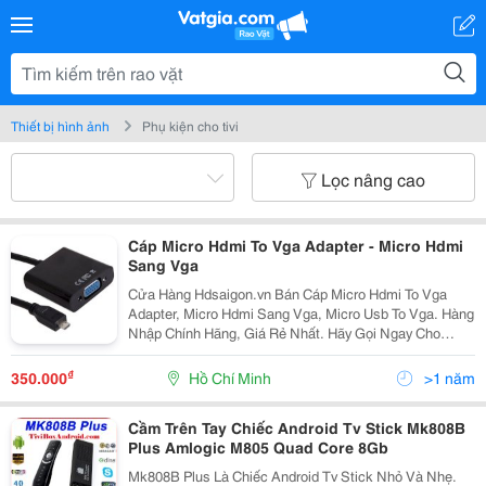
Thiết bị hình ảnh
Phụ kiện cho tivi
Lọc nâng cao
Cáp Micro Hdmi To Vga Adapter - Micro Hdmi
Sang Vga
Cửa Hàng Hdsaigon.vn Bán Cáp Micro Hdmi To Vga
Adapter, Micro Hdmi Sang Vga, Micro Usb To Vga. Hàng
Nhập Chính Hãng, Giá Rẻ Nhất. Hãy Gọi Ngay Cho
Chúng Tôi 0907101784 Để Được Tư Vấn, Giao Hàng
Miễn Phí Tận Nơi Nhanh Nhất Sau 30 Phút Đặt Hàng.
₫
350.000
Hồ Chí Minh
>1 năm
Cầm Trên Tay Chiếc Android Tv Stick Mk808B
Plus Amlogic M805 Quad Core 8Gb
Mk808B Plus Là Chiếc Android Tv Stick Nhỏ Và Nhẹ.