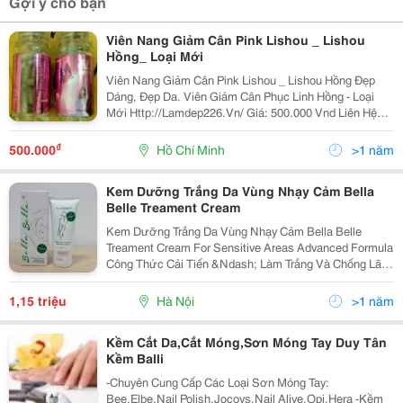
Gợi ý cho bạn
Viên Nang Giảm Cân Pink Lishou _ Lishou
Hồng_ Loại Mới
Viên Nang Giảm Cân Pink Lishou _ Lishou Hồng Đẹp
Dáng, Đẹp Da. Viên Giảm Cân Phục Linh Hồng - Loại
Mới Http://Lamdep226.Vn/ Giá: 500.000 Vnd Liên Hệ
Tư Vấn - Đặt Hàng: 098.226.1989 Thùy Linh Nếu Bạn
Béo Phì, Số Lượng Mỡ Dư Thừa Không C
₫
500.000
Hồ Chí Minh
>1 năm
Kem Dưỡng Trắng Da Vùng Nhạy Cảm Bella
Belle Treament Cream
Kem Dưỡng Trắng Da Vùng Nhạy Cảm Bella Belle
Treament Cream For Sensitive Areas Advanced Formula
Công Thức Cải Tiến &Ndash; Làm Trắng Và Chống Lão
Hoá Vùng Da Nhạy Cảm Trên Cả Tuyệt Vời Làn Da Trắng
Hồng Toàn Diện Giúp Bạn Tự Tin Với Một Chiếc
1,15 triệu
Hà Nội
>1 năm
Kềm Cắt Da,Cắt Móng,Sơn Móng Tay Duy Tân
Kềm Balli
-Chuyên Cung Cấp Các Loại Sơn Móng Tay:
Bee,Elbe,Nail Polish,Jocoys,Nail Alive,Opi,Hera -Kềm