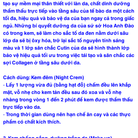
tạo sự mềm mại thân thiết với làn da, chất dinh dưỡng
thẩm thấu trực tiếp vào tầng sâu của tế bào da một cách
tối đa, hiệu quả và bảo vệ da của bạn ngay cả trong giấc
ngủ. Những bí quyết dưỡng da của sứ sở Hoa Anh Đào
có trong kem, sẽ làm cho sắc tố da đen nằm dưới sâu
lớp da sẽ bị ôxy hóa, trở lại sắc tố nguyên tính sáng
màu và 1 lớp săn chắc Cutin của da sẽ hình thành lớp
bảo vệ hiệu quả tối ưu trong việc tái tạo và săn chắc các
sợi Collagen ở tầng sâu dưới da.
Cách dùng: Kem đêm (Night Crem)
-
Lấy 1 lượng vừa đủ (bằng hạt đỗ) chấm đều lên khắp
mặt, vỗ nhẹ cho kem tản đều sau đó xoa và vỗ nhẹ
nhàng trong vòng 1 đến 2 phút để kem được thẩm thấu
trực tiếp vào da.
-
Trong thời gian dùng nên hạn chế ăn cay và các thực
phẩm có chất kích thích.
3.
Kem chống nắng, dưỡng trắng da (Make up)