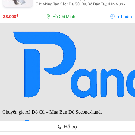
Cắt Móng Tay,Cắct Da,Sủi Da,Bộ Ráy Tay,Nặn Mụn -
Kềm
Dt09,Db09,Ds501B,Ibn01,Ibn02,Jesica,Ds501,Ds502 -
₫
38.000
Hồ Chí Minh
>1 năm
Giá Từ 38K Đến 295K -Kềm Bộ Chuyên Dụng Đủ C
Hỗ trợ