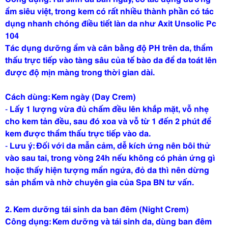
ẩm siêu việt, trong kem có rất nhiều thành phần có tác
dụng nhanh chóng điều tiết làn da như Axit Unsolic Pc
104
Tác dụng dưỡng ẩm và cân bằng độ PH trên da, thẩm
thấu trực tiếp vào tàng sâu của tế bào da để da toát lên
được độ mịn màng trong thời gian dài.
Cách dùng: Kem ngày (Day Crem)
-
Lấy 1 lượng vừa đủ chấm đều lên khắp mặt, vỗ nhẹ
cho kem tản đều, sau đó xoa và vỗ từ 1 đến 2 phút để
kem được thẩm thấu trực tiếp vào da.
-
Lưu ý: Đối với da mẫn cảm, dễ kích ứng nên bôi thử
vào sau tai, trong vòng 24h nếu không có phản ứng gì
hoặc thấy hiện tượng mẩn ngứa, đỏ da thì nên dừng
sản phẩm và nhờ chuyên gia của Spa BN tư vấn.
2.
Kem dưỡng tái sinh da ban đêm (Night Crem)
Công dụng: Kem dưỡng và tái sinh da, dùng ban đêm