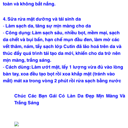
toàn và không bắt nắng.
4.
Sữa rửa mặt dưỡng và tái sinh da
-
Làm sạch da, tăng sự mịn màng cho da
-
Công dụng: Làm sạch sâu, nhiều bọt, mềm mại, sạch
da chết và bụi bẩn, hạn chế mụn đầu đen, làm mờ các
vết thâm, nám, tẩy sạch lớp Cutin đã lão hoá trên da và
thúc đẩy quá trình tái tạo da mới, khiến cho da trở nên
mịn màng, trắng sáng.
-
Cách dùng: Làm ướt mặt, lấy 1 lượng vừa đủ vào lòng
bàn tay, xoa đều tạo bọt rồi xoa khắp mặt (tránh vào
mắt) mát xa trong vòng 2 phút rồi rửa sạch bằng nước
Chúc Các Bạn Gái Có Làn Da Đẹp Mịn Màng Và
Trắng Sáng