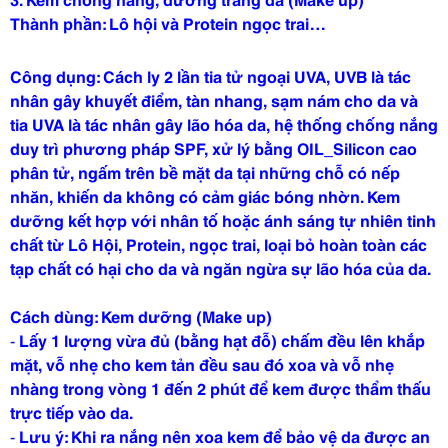
Thành phần: Lô hội và Protein ngọc trai…
Công dụng: Cách ly 2 lần tia tử ngoại UVA, UVB là tác
nhân gây khuyết điểm, tàn nhang, sạm nám cho da và
tia UVA là tác nhân gây lão hóa da, hệ thống chống nắng
duy trì phương pháp SPF, xử lý bằng OIL_Silicon cao
phân tử, ngấm trên bề mặt da tại những chỗ có nếp
nhăn, khiến da không có cảm giác bóng nhờn. Kem
dưỡng kết hợp với nhân tố hoặc ánh sáng tự nhiên tinh
chất từ Lô Hội, Protein, ngọc trai, loại bỏ hoàn toàn các
tạp chất có hại cho da và ngăn ngừa sự lão hóa của da.
Cách dùng: Kem dưỡng (Make up)
-
Lấy 1 lượng vừa đủ (bằng hạt đỗ) chấm đều lên khắp
mặt, vỗ nhẹ cho kem tản đều sau đó xoa và vỗ nhẹ
nhàng trong vòng 1 đến 2 phút để kem được thẩm thấu
trực tiếp vào da.
-
Lưu ý: Khi ra nắng nên xoa kem để bảo vệ da được an