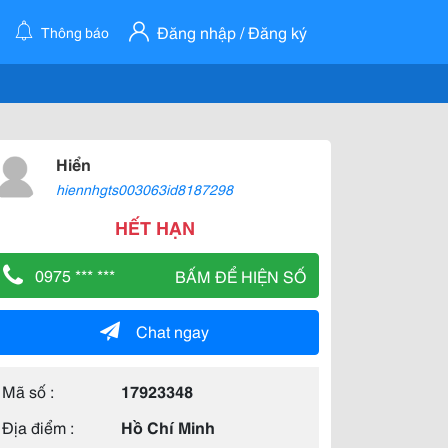
Đăng nhập / Đăng ký
Thông báo
Hiển
hiennhgts003063id8187298
HẾT HẠN
0975 *** ***
BẤM ĐỂ HIỆN SỐ
Chat ngay
Mã số :
17923348
Địa điểm :
Hồ Chí Minh