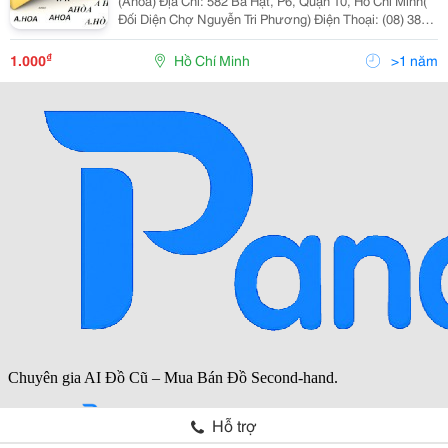
(Ahoa) Địa Chỉ: 582 Bà Hạt, P6, Quận 10, Hồ Chí Minh(
Đối Diện Chợ Nguyễn Tri Phương) Điện Thoại: (08) 3853
4073 &Ndash; (08) 38532511 Bông Tai Nhẫn Nam Nhẫn
Nữ Vòng Tay Dây Chu
₫
1.000
Hồ Chí Minh
>1 năm
Hỗ trợ