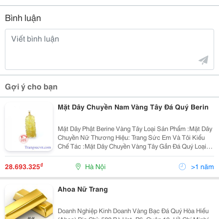
Bình luận
Gợi ý cho bạn
Mặt Dây Chuyền Nam Vàng Tây Đá Quý Berin
Mặt Dây Phật Berine Vàng Tây Loại Sản Phẩm :Mặt Dây
Chuyền Nữ Thương Hiệu: Trang Sức Em Và Tôi Kiểu
Chế Tác :Mặt Dây Chuyền Vàng Tây Gắn Đá Quý Loại
Vàng Tây : 10K (41,6% Au ) Trọng Lượng Vàng : 0,986
Chỉ Tên Đá Quý : Natural Berine ( Đá Berine Thiên...
₫
28.693.325
Hà Nội
>1 năm
Ahoa Nữ Trang
Doanh Nghiệp Kinh Doanh Vàng Bạc Đá Quý Hòa Hiếu