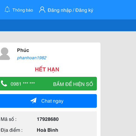
Đăng nhập / Đăng ký
Thông báo
Phúc
phanhoan1982
HẾT HẠN
0981 *** ***
BẤM ĐỂ HIỆN SỐ
Chat ngay
Mã số :
17928680
Địa điểm :
Hoà Bình