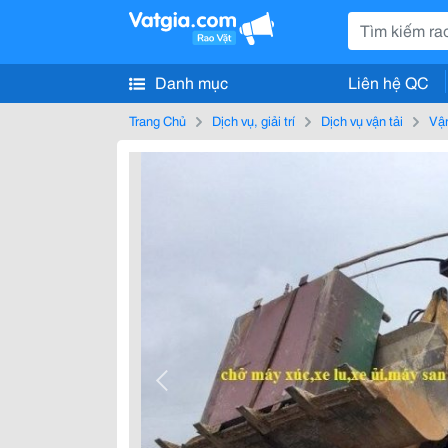
Danh mục
Liên hệ QC
Trang Chủ
Dịch vụ, giải trí
Dịch vụ vận tải
Vận