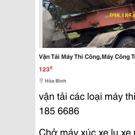
Vận Tải Máy Thi Công,Máy Công Tr
₫
123
Hòa Bình
vận tải các loại máy th
185 6686
Chở máy xúc,xe lu,xe ủ