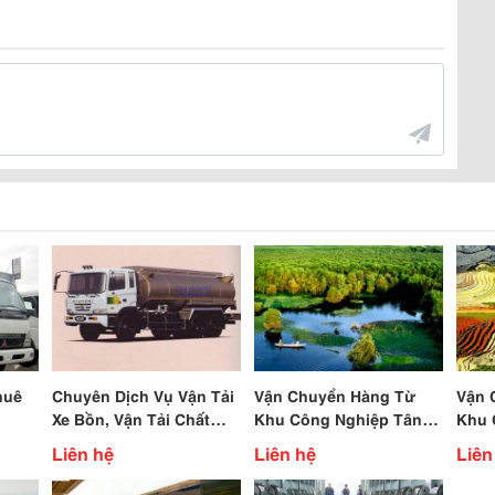
huê
Chuyên Dịch Vụ Vận Tải
Vận Chuyển Hàng Từ
Vận 
Xe Bồn, Vận Tải Chất
Khu Công Nghiệp Tân
Khu 
Lỏng, Hóa Chất, Xăng
Bình Đi Long An
Bình 
Liên hệ
Liên hệ
Liên
Dầu...