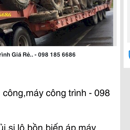
ình Giá Rẻ.. - 098 185 6686
i công,máy công trình - 098 
i,si lô,bồn,biến áp,máy 