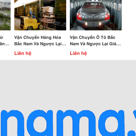
Từ
Vận Chuyển Hàng Hóa
Vận Chuyển Ô Tô Bắc
ân
Bắc Nam Và Ngược Lại
Nam Và Ngược Lại Giá
Giá Cực Rẻ
Rẻ
Liên hệ
Liên hệ