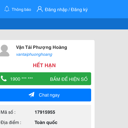
Đăng nhập / Đăng ký
Thông báo
Vận Tải Phượng Hoàng
vantaiphuonghoang
HẾT HẠN
1900 *** ***
BẤM ĐỂ HIỆN SỐ
Chat ngay
Mã số :
17915955
Địa điểm :
Toàn quốc