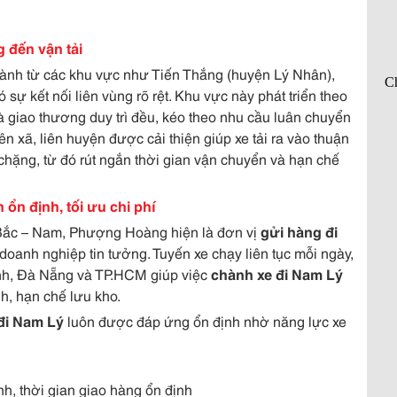
 đến vận tải
nh từ các khu vực như Tiến Thắng (huyện Lý Nhân),
sự kết nối liên vùng rõ rệt. Khu vực này phát triển theo
 giao thương duy trì đều, kéo theo nhu cầu luân chuyển
 xã, liên huyện được cải thiện giúp xe tải ra vào thuận
 chặng, từ đó rút ngắn thời gian vận chuyển và hạn chế
ổn định, tối ưu chi phí
 Bắc – Nam, Phượng Hoàng hiện là đơn vị
gửi hàng đi
anh nghiệp tin tưởng. Tuyến xe chạy liên tục mỗi ngày,
Bình, Đà Nẵng và TP.HCM giúp việc
chành xe đi Nam Lý
h, hạn chế lưu kho.
đi Nam Lý
luôn được đáp ứng ổn định nhờ năng lực xe
h, thời gian giao hàng ổn định