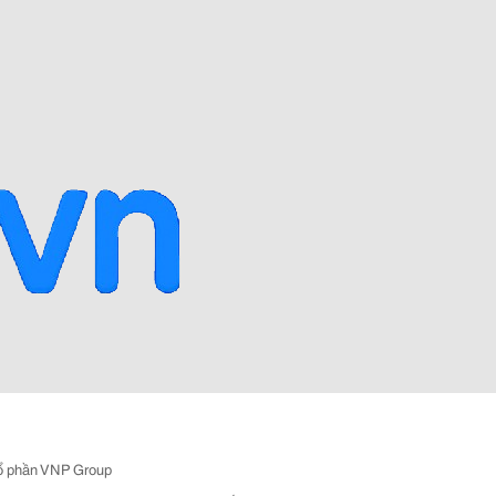
ổ phần VNP Group