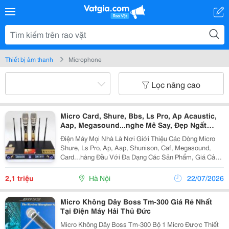
Thiết bị âm thanh
Microphone
Lọc nâng cao
Micro Card, Shure, Bbs, Ls Pro, Ap Acaustic,
Aap, Megasound...nghe Mê Say, Đẹp Ngất
Ngây
Điện Máy Mọi Nhà Là Nơi Giới Thiệu Các Dòng Micro
Shure, Ls Pro, Ap, Aap, Shunison, Caf, Megasound,
Card...hàng Đầu Với Đa Dạng Các Sản Phẩm, Giá Cả
Hợp Lý, Vận Chuyển Và Lắp Đặt Nhanh Chóng Mang
Đến Cho Khách Hàng Sự Tiên Lợi Nhất. Micro Shure...
2,1 triệu
Hà Nội
22/07/2026
Micro Không Dây Boss Tm-300 Giá Rẻ Nhất
Tại Điện Máy Hải Thủ Đức
Micro Không Dây Boss Tm-300 Bộ 1 Micro Được Thiết