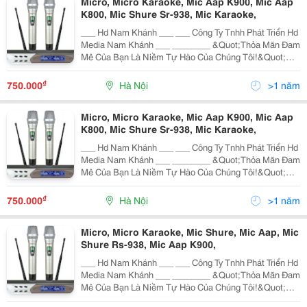
Micro, Micro Karaoke, Mic Aap K900, Mic Aap
K800, Mic Shure Sr-938, Mic Karaoke,
___ Hd Nam Khánh ___ ___ Công Ty Tnhh Phát Triển Hd
Media Nam Khánh ___ ________ &Quot;Thỏa Mãn Đam
Mê Của Bạn Là Niềm Tự Hào Của Chúng Tôi!&Quot;
________ Chuyên Cung Cấp Thiết Bị, Hệ Thống Xem
Phim Giải Trí. Đầu Phát Hd | Hd Player | Máy Chiếu | Chép
₫
750.000
Hà Nội
>1 năm
Phim Hd
Micro, Micro Karaoke, Mic Aap K900, Mic Aap
K800, Mic Shure Sr-938, Mic Karaoke,
___ Hd Nam Khánh ___ ___ Công Ty Tnhh Phát Triển Hd
Media Nam Khánh ___ ________ &Quot;Thỏa Mãn Đam
Mê Của Bạn Là Niềm Tự Hào Của Chúng Tôi!&Quot;
________ Chuyên Cung Cấp Thiết Bị, Hệ Thống Xem
Phim Giải Trí. Đầu Phát Hd | Hd Player | Máy Chiếu | Chép
₫
750.000
Hà Nội
>1 năm
Phim Hd
Micro, Micro Karaoke, Mic Shure, Mic Aap, Mic
Shure Rs-938, Mic Aap K900,
___ Hd Nam Khánh ___ ___ Công Ty Tnhh Phát Triển Hd
Media Nam Khánh ___ ________ &Quot;Thỏa Mãn Đam
Mê Của Bạn Là Niềm Tự Hào Của Chúng Tôi!&Quot;
________ Chuyên Cung Cấp Thiết Bị, Hệ Thống Xem