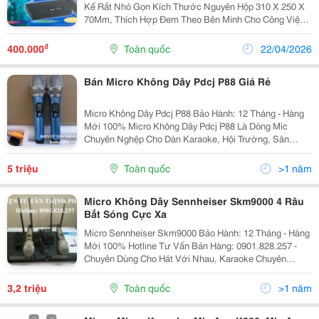
Kế Rất Nhỏ Gọn Kích Thước Nguyên Hộp 310 X 250 X
70Mm, Thích Hợp Đem Theo Bên Mình Cho Công Việc
Có Tính Chất Cơ Động, Như Ca Hát, Chạy Sô, Hội Họp,
Thuyết Trình, Giảng Dạy. Micro Boss Tm-300 Vừa T
₫
400.000
Toàn quốc
22/04/2026
Bán Micro Không Dây Pdcj P88 Giá Rẻ
Micro Không Dây Pdcj P88 Bảo Hành: 12 Tháng - Hàng
Mới 100% Micro Không Dây Pdcj P88 Là Dòng Mic
Chuyên Nghệp Cho Dàn Karaoke, Hội Trường, Sân
Khấu Biểu Diễn, Chương Trình Ca Nhạc&Hellip;Micro
Không Dây Pdcj P88 Được Trang Bị Nhiề
5 triệu
Toàn quốc
>1 năm
Micro Không Dây Sennheiser Skm9000 4 Râu
Bắt Sóng Cực Xa
Micro Sennheiser Skm9000 Bảo Hành: 12 Tháng - Hàng
Mới 100% Hotline Tư Vấn Bán Hàng: 0901.828.257 -
Chuyên Dùng Cho Hát Với Nhau, Karaoke Chuyên
Nghiệp Và Gia Đình, Hội Trường, Kịch Nói, Giảng
Dạy&Hellip; - Màn Hình Hiển Thị Lcd. - Đáp Ứng...
3,2 triệu
Toàn quốc
>1 năm